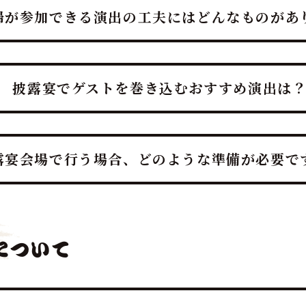
婦が参加できる演出の工夫にはどんなものがあ
達人」は、「幸せを呼ぶ魚」マグロを最大限に活かし、マグロ
ベルのプロの演出力とノウハウで司会者・プランナーと連携し
披露宴でゲストを巻き込むおすすめ演出は
ロの入刀や記念撮影タイムなど、ゲスト参加型の贅沢でエンター
たプロのディレクターが司会者やプランナーと連携し、スムー
露宴会場で行う場合、どのような準備が必要で
うな特別な体験を提供します。
せを呼ぶ魚」として縁起の良いサプライズ演出であり、結婚披
会場となるホテルや式場との連携も含め、スムーズな準備をサ
について