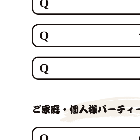
エンターテイメントとして楽しんで
時に行うことが可能です。
特に集客イベントや法人宴会では、
ご安心ください。出張ケータリング
も、そのノウハウにより、屋内・屋
実績があります。
来場者を巻き込む進行の最大のコツ
型のエンターテイメントとして昇華
と写真映え」で誰もが主役になり、
ご家庭・個人様パーティ