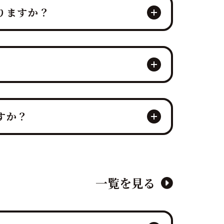
りますか？
入刀式や「愛のマグロバイト」などの特
、お二人の門出を完璧にサポートしま
？
テイメント性の高いサプライズ演出を、
ズかつ感動的に実現することで、「こん
すか？
露宴でも非常に人気です。出張ケータリ
ポートいたしますのでご安心ください。
一覧を見る