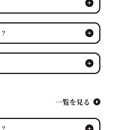
？
ント後の楽しみを提供する「販売」を同
か？
るプロの演出力・ノウハウとなります
達人は、電源や水道設備がない環境で
の提供を可能にし、様々な環境での実施
いただき、マグロ解体ショーを全員参加
イズ入場」で期待感を高め、「共同作業
一覧を見る
か？