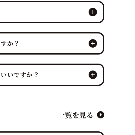
？
イベントに集中していただける万全のサ
ますか？
てを対応させていただきます。
の「マグロ解体ショー」や新鮮な部位の
ばいいですか？
にご相談・仮予約いただくことを推奨し
マグロの仕入れ、会場の調整が集中する
一覧を見る