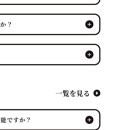
は「観るエンタメ」と「味わう贅沢」を
すか？
ブ＆イート」体験と一体感を得られま
食体験を同時に実現できる点にありま
もてなしをご提供します。
応し、実績も豊富です。最適なプラット
一覧を見る
可能ですか？