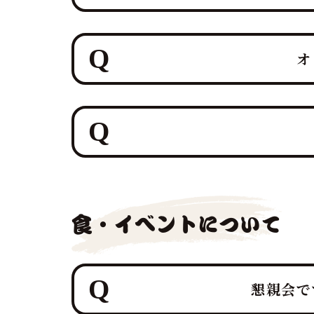
はい、オンラインマグロ解体ショー
融合させたホテルレベルのおもてな
オ
試食セットと連動した演出により、
す。
はい、もちろん可能です！ オンラ
す。
私たち鮪達人は、「観るエンターテ
鮪達人のオンラインマグロ解体ショ
フォームをご提案できますので、目
食・イベントについて
懇親会で