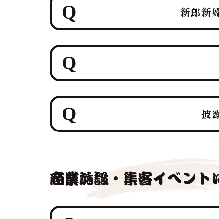
新郎新
マグロ解体ショーのパイオニア「鮪
別なゲスト参加型演出を、ホテルレ
す。
鮪達人では、40kg以上の生マグ
ホテルレベルのおもてなしを熟知し
披
な結婚式は初めて！」と言われるよ
鮪達人のマグロ解体ショーは、「幸
ング日本一の実績を持つ私たちが、
商業施設・集客イベント