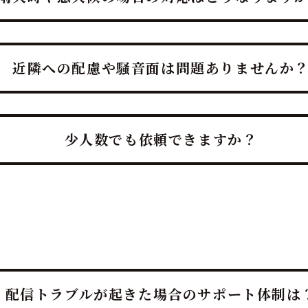
レベルのおもてなしに基づき、雨天・悪天候時も柔軟に対応で
鮮度維持と衛生管理を徹底し、最高のエンタメと贅沢をお届け
近隣への配慮や騒音面は問題ありませんか
イベントのエンターテイメント性を保ちつつ、ホテルレベルの
響・歓声」といった騒音対策と、「静けさ」だけでなく「清潔
少人数でも依頼できますか？
）に万全を期します。
法人宴会や集客イベントだけでなく、ご自宅でのパーティーや
く対応しており、特に少人数だからこそ、「市場に1割しか流
なしをご提供することで、その価値が際立ちます。
配信トラブルが起きた場合のサポート体制は