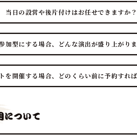
当日の設営や後片付けはお任せできますか
ださい！ 幹事様や会場スタッフ様のお手間は最小限に抑え、
参加型にする場合、どんな演出が盛り上がり
プトにしており、企画・演出だけでなく、設営から撤収まで全
響で一体感のあるエンタメショーとなり、大迫力の40キロ以上
じて、会場の話題性と盛り上がりを最大化できます。
トを開催する場合、どのくらい前に予約すれ
ご検討の場合、理想としては開催予定日の3ヶ月～1ヶ月前まで
・新年会・歓送迎会などの繁忙期（11月～4月頃）は、職人や
用について
ます。