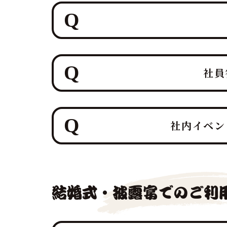
はい、すべて「鮪達人」にお任せく
ポート体制で臨みます。
社員
ホテルレベルのおもてなしをコンセ
プロのMCと、効果的なBGM・音
「最高の食体験」レポートなどを通
社内イベン
社内イベントでマグロ解体ショーを
ております。
特に、大規模なイベントや、忘年会
結婚式・披露宴でのご利
ため、お早めのご連絡が必須となり