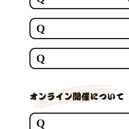
ご安心ください。鮪達人は、ホテル
保と、プロのノウハウで生マグロの
ご安心ください。私たち鮪達人は、
底しており、主に「解体音」や「音
配慮（搬入・設営・衛生管理の徹底
もちろん、大歓迎です！大人数での
な空間での特別なイベントにも幅広
で解体し味わう究極の贅沢とおもて
オンライン開催について