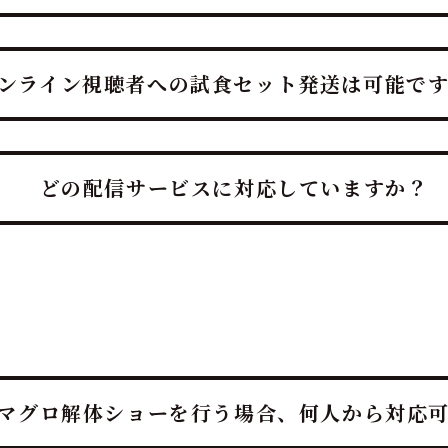
では、ライブ視聴と最高の試食体験を同時に実現でき、鮪達人
しを提供します。
ンライン視聴者への試食セット発送は可能で
参加者は最高のタイミングで生マグロを実食し、究極の「ライ
インマグロ解体ショーの最大の魅力は、ライブ視聴と最高の試
どの配信サービスに対応していますか？
イメント」と「味わう贅沢」を融合させた、ホテルレベルのお
ーは、お客様のイベントに合わせ各種配信サービスに柔軟に対
的や規模、ご予算をお聞かせください。
マグロ解体ショーを行う場合、何人から対応