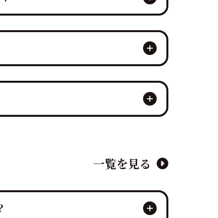
きる体制を確立しており、代替会場の確
します。
？
おもてなしとして近隣環境への配慮を徹
さ」「動線の安全性」にも及ぶ近隣への
少人数の結婚披露宴など、プライベート
通していない希少な生マグロ」を目の前
一覧を見る
？