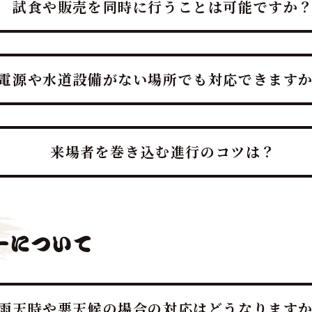
試食や販売を同時に行うことは可能ですか
いただいた後、その場で最高の贅沢を味わう「試食」と、イベ
電源や水道設備がない場所でも対応できます
この「試食＆販売」の組み合わせが、イベント効果を最大化す
日本一、ケータリング部門実績No.1を誇るプロ集団である鮪
外を問わず、迫力満点のマグロ解体ショーと贅沢なマグロ料理
来場者を巻き込む進行のコツは？
は、「参加することで特別な体験と贅沢が得られる」と感じて
させるプロの演出力・ノウハウを持ち、「プロローグ＆サプラ
「ライブで食す」最高のカタルシスを提供することがです。
ーについて
雨天時や悪天候の場合の対応はどうなります