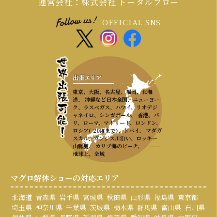
運営会社：株式会社 トータルフロー
OFFICIAL SNS
出張エリア
東京、大阪、名古屋、福岡、北海
道、 沖縄など日本全国、ニューヨー
ク、ラスベガス、ハワイ、リオデジ
ャネイロ、シンガポール、 香港、パ
リ、ローマ、マドリード、ロンドン、
ロシア(-20度まで)、ドバイ、 マダガ
スカル、ガンジス川沿い、ロッキー
山脈麓、 カリブ海のビーチ、 ………
地球上、全域
マグロ解体ショーの対応エリア
北海道
青森県
岩手県
宮城県
秋田県
山形県
福島県
東京都
埼玉県
神奈川県
千葉県
茨城県
栃木県
群馬県
富山県
石川県