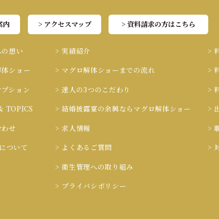
案内
> アクセスマップ
> 資料請求の方はこちら
への想い
> 実績紹介
>
解体ショー
> マグロ解体ショーまでの流れ
>
オプション
> 達人の3つのこだわり
>
& TOPICS
> 結婚披露宴の余興ならマグロ解体ショー
>
合わせ
> 求人情報
>
ieについて
> よくあるご質問
>
> 衛生管理への取り組み
> プライバシポリシー