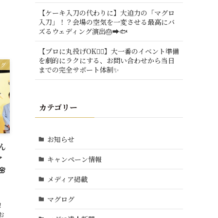
【ケーキ入刀の代わりに】大迫力の「マグロ
入刀」！？会場の空気を一変させる最高にバ
ズるウェディング演出🎂➡️🐟
【プロに丸投げOK🙆‍♂️】大一番のイベント準備
を劇的にラクにする、お問い合わせから当日
ログ
までの完全サポート体制✨
カテゴリー
お知らせ
ん
マ
キャンペーン情報

メディア掲載
日
マグログ
！
お