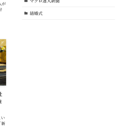
マグロ達人新聞
人が
せ
結婚式
ログ
社
強
よい
「新
。