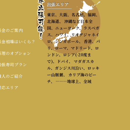
出張エリア
東京、大阪、名古屋、福岡、
北海道、 沖縄など日本全
国、ニューヨーク、ラスベガ
 料金のご案内
ス、ハワイ、リオデジャネイ
ロ、シンガポール、 香港、パ
 料金相場はいくら？
リ、ローマ、マドリード、ロ
 料理のオプション
ンドン、ロシア(-20度ま
で)、ドバイ、 マダガスカ
 出張寿司プラン
ル、ガンジス川沿い、ロッキ
ー山脈麓、 カリブ海のビー
 職人のご紹介
チ、 ………地球上、全域
 対応エリア