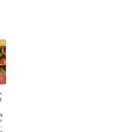
ログ
人
結
後
が
い
を