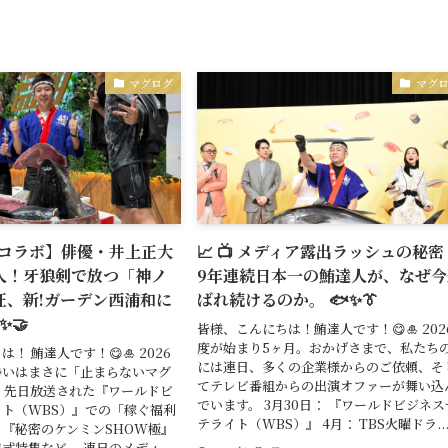
マグログ
マグ
【最強コラボ】俳優・井上正大
📈 📺 メディア露出ラッシュの秘密
人！牙狼剣で放つ「神ノ
9年連続日本一の鮪達人が、なぜ今
狂、新!ガーデン西浦和に
ばれ続けるのか。 🐟✨👔
✨🤝
皆様、こんにちは！鮪達人です！😋🎍 202
度が始まり5ヶ月。おかげさまで、私たち
！ 鮪達人です！😋🎍 2026
には連日、多くの企業様からのご依頼、そ
勢いはまさに「止まらないマグ
てテレビ番組からの出演オファーが舞い込
 先日放送された『ワールドビ
でいます。 3月30日： 『ワールドビジネス
ト（WBS）』での「稼ぐ福利
テライト（WBS）』 4月： TBS火曜ドラ..
『秘密のケンミンSHOW極』
式特集など、 連日のメディ