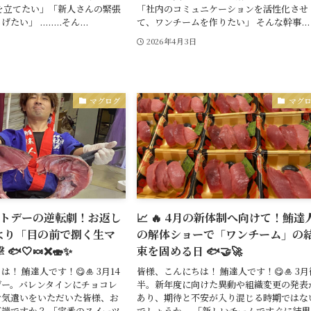
を立てたい」「新人さんの緊張
「社内のコミュニケーションを活性化させ
」 ........そん...
て、ワンチームを作りたい」 そんな幹事...
2026年4月3日
マグログ
マグ
ホワイトデーの逆転劇！お返し
📈 🔥 4月の新体制へ向けて！鮪達
より「目の前で捌く生マ
の解体ショーで「ワンチーム」の
🐟🤍🍬❌🍣✨
束を固める日 🐟🤝🚀
！ 鮪達人です！😋🎍 3月14
皆様、こんにちは！ 鮪達人です！😋🎍 3月
デー。バレンタインにチョコレ
半。新年度に向けた異動や組織変更の発表
お気遣いをいただいた皆様、お
あり、期待と不安が入り混じる時期ではな
端ですか？ 「定番のスイーツ
でしょうか。 「新しいチームですぐに結果