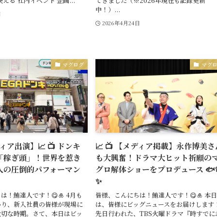
える’社内イベント 企画...
てきました（※2026年現在も記録更新
中！）...
日
2026年4月24日
マグログ
マグ
ディア出演】📈 📺 ドンキ
📈 📺 【メディア掲載】永作博美さ
「稼ぎ頭」！世界を惹き
も大興奮！ドラマ大ヒット祈願の
人の圧倒的パフォーマン
グロ解体ショーをプロデュース 🐟
✨
は！鮪達人です！😋🎍 4月も
皆様、こんにちは！鮪達人です！😋🎍 本
かり、新入社員の皆様が現場に
は、皆様にビッグニュースをお届けします
大切な時期。さて、本日はビッ
先日行われた、TBS火曜ドラマ『時すでに