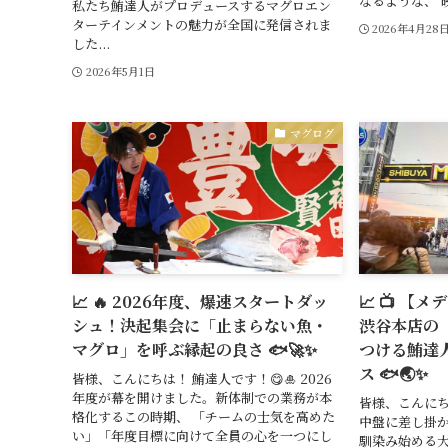
なるような、‘映
私たち鮪達人がプロデュースするマグロエン
ターテインメントの魅力が全国に発信されま
2026年4月28
した...
2026年5月1日
マグログ
📈 🔥 2026年度、爆速スタートダッ
📈 📺 【メ
シュ！決起集会に「止まらない魚・
渋谷本店の
マグロ」を呼ぶ縁起の良さ 🐟🚀✨
つける鮪達
ス 🐟🌏✨
皆様、こんにちは！ 鮪達人です！😋🎍 2026
年度が幕を開けました。新体制での業務が本
皆様、こんにち
格化するこの時期、 「チームの士気を高めた
中盤に差し掛
い」「年度目標に向けて全員の心を一つにし
馴染み始める