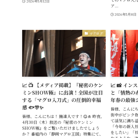
2026年5月12日
ア...
2026年5月8日
マグログ
📈 📺 【メディア掲載】『秘密のケン
📈 📸 
ミンSHOW極』に出演！全国が注目
と「情熱の赤
する「マグロ入刀式」の圧倒的幸福
年春の最強シ
感 🐟🎊✨
皆様、こんにち
街中がピンク
皆様、こんにちは！ 鮪達人です！😋🎍 昨夜、
て活気に満ち
4月30日（木）放送の『秘密のケンミン
「今年の新入社
SHOW極』をご覧いただけましたでしょう
をしたい」「社
か？ 番組内の「静岡マグロ王国」特集にて、