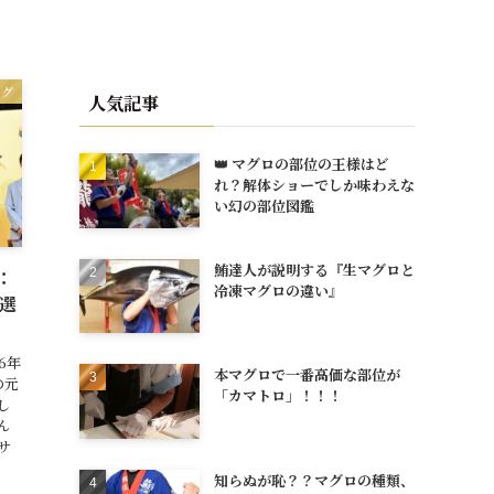
ログ
人気記事
👑 マグロの部位の王様はど
れ？解体ショーでしか味わえな
い幻の部位図鑑
鮪達人が説明する『生マグロと
：
冷凍マグロの違い』
選
6年
本マグロで一番高価な部位が
の元
「カマトロ」！！！
し
ん
サ
.
知らぬが恥？？マグロの種類、