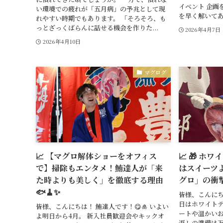
イベント 企画
い環境での疲れが「五月病」の予兆として現
を早く解いてあげたい
れやすい時期でもあります。 「そろそろ、も
っとざっくばらんに話せる機会を作りた...
2026年4月7日
2026年4月10日
マグログ
📈 【マグロ解体ショーをオフィス
📈 🎁 
で】掃除もエンタメ！鮪達人が「来
はスイーツ
た時よりも美しく」を徹底する理由
グロ」の衝撃 
🐟🧹✨
皆様、こんにちは
日はホワイト
皆様、こんにちは！ 鮪達人です！😋🎍 いよい
ートや温かい
よ明日から4月。 新入社員歓迎会やキックオ
返しの準備は万