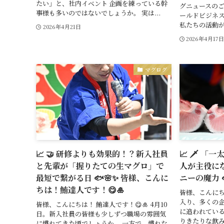
たい」と、社内イベント 企画を練っている幹
グニュースのご
事様も多いのではないでしょうか。 実は...
ールドビジネス
私たちの活動が
2026年4月21日
2026年4月17
マグログ
📈 🤝 研修よりも効果的！？新入社員
📈 🗡️ 
と先輩が「握りたての生マグロ」で
人が主役に
最短で繋がる日 🐟🌸✨ 皆様、こんに
ニーの魔力 
ちは！鮪達人です！😋🎍
皆様、こんにちは
入り、多くの企
皆様、こんにちは！ 鮪達人です！😋🎍 4月10
に追われている
日。新入社員の皆様も少しずつ職場の雰囲気
りきたりな飲
に慣れてきた頃でしょうか。 一方で、慣れな