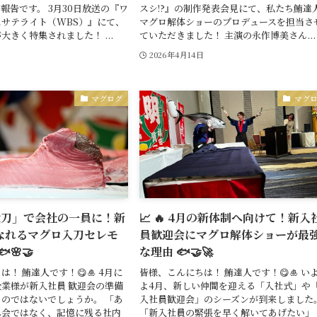
報告です。 3月30日放送の『ワ
スシ!?』の制作発表会見にて、私たち鮪達
サテライト（WBS）』にて、
マグロ解体ショーのプロデュースを担当さ
大きく特集されました！ ...
ていただきました！ 主演の永作博美さん...
日
2026年4月14日
マグログ
マグ
「一太刀」で会社の一員に！新
📈 🔥 4月の新体制へ向けて！新入
なれるマグロ入刀セレモ
員歓迎会にマグロ解体ショーが最
🌸🤝
な理由 🐟🤝🚀
！ 鮪達人です！😋🎍 4月に
皆様、こんにちは！ 鮪達人です！😋🎍 い
業様が新入社員 歓迎会の準備
よ4月、新しい仲間を迎える「入社式」や
のではないでしょうか。 「あ
入社員歓迎会」のシーズンが到来しました
み会ではなく、記憶に残る社内
「新入社員の緊張を早く解いてあげたい」