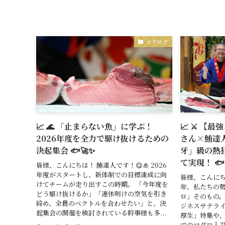
マグログ
📈 🌊 「止まらない魚」に学ぶ！
📈 ⚔️ 
2026年度を全力で駆け抜けるための
さん×鮪達
決起集会 🐟🚀✨
牙」級の熱
て実現！ 🐟
皆様、こんにちは！ 鮪達人です！😋🎍 2026
年度がスタートし、新体制での目標達成に向
皆様、こんにちは
けてチームが走り出すこの時期。 「今年度を
年、私たちの
どう駆け抜けるか」「連休明けの空気を引き
ロ」そのもの。
締め、全員のベクトルを合わせたい」と、決
ジネスサテライ
起集会の開催を検討されている幹事様も多...
厚生」特集や、
でのマグロ入刀