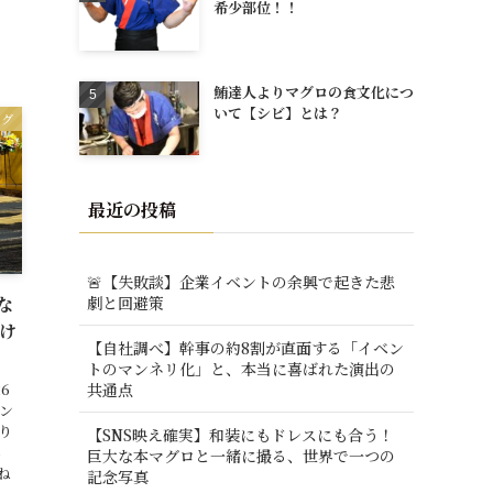
希少部位！！
鮪達人よりマグロの食文化につ
いて【シビ】とは？
ログ
最近の投稿
🚨【失敗談】企業イベントの余興で起きた悲
劇と回避策
てな
け
【自社調べ】幹事の約8割が直面する「イベン
トのマンネリ化」と、本当に喜ばれた演出の
共通点
6
ン
り
【SNS映え確実】和装にもドレスにも合う！
ら
巨大な本マグロと一緒に撮る、世界で一つの
ね
記念写真