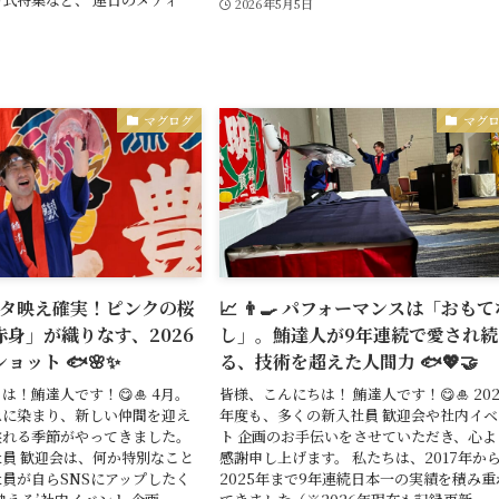
2026年5月5日
マグログ
マグ
インスタ映え確実！ピンクの桜
📈 👨‍🍳 パフォーマンスは「おも
身」が織りなす、2026
し」。鮪達人が9年連続で愛され続
ョット 🐟🌸✨
る、技術を超えた人間力 🐟💖🤝
は！鮪達人です！😋🎍 4月。
皆様、こんにちは！ 鮪達人です！😋🎍 202
色に染まり、新しい仲間を迎え
年度も、多くの新入社員 歓迎会や社内イベ
溢れる季節がやってきました。
ト 企画のお手伝いをさせていただき、心よ
員 歓迎会は、何か特別なこと
感謝申し上げます。 私たちは、2017年か
員が自らSNSにアップしたく
2025年まで9年連続日本一の実績を積み重