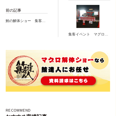
前の記事
鮪の解体ショー 集客イ
ベント パチンコ店 生
の本マグロ
集客イベント マグロ解
体ショー 名古屋
RECOMMEND