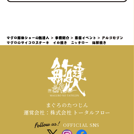
の「試食＆販売」の組み合わせが、イ
るプロ集団である鮪達人は、電源や水
ベント効果を最大化するプロの演出
道設備がない環境でも、そのノウハウ
来場者を巻き込む進行の最大のコツ
力・ノウハウとなります
により、屋内・屋外を問わず、迫力満
は、「参加することで特別な体験と贅
点のマグロ解体ショーと贅沢なマグロ
沢が得られる」と感じていただき、マ
料理の提供を可能にし、様々な環境で
グロ解体ショーを全員参加型のエンタ
マグロ解体ショーの鮪達人
>
事例紹介
>
集客イベント
>
アルゴセブン
の実施実績があります。
ーテイメントとして昇華させるプロの
マグロのサイコロステーキ イカ焼き ニッチロー 海鮮焼き
演出力・ノウハウを持ち、「プロロー
グ＆サプライズ入場」で期待感を高
め、「共同作業と写真映え」で誰もが
主役になり、「ライブで食す」最高の
カタルシスを提供することがです。
まぐろのたつじん
運営会社：株式会社 トータルフロー
OFFICIAL SNS