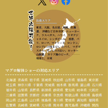
出張エリア
東京、大阪、名古屋、福岡、北海
道、 沖縄など日本全国、ニューヨー
ク、ラスベガス、ハワイ、リオデジ
ャネイロ、シンガポール、 香港、パ
リ、ローマ、マドリード、ロンドン、
ロシア(-20度まで)、ドバイ、 マダガ
スカル、ガンジス川沿い、ロッキー
山脈麓、 カリブ海のビーチ、 ………
地球上、全域
マグロ解体ショーの対応エリア
北海道
青森県
岩手県
宮城県
秋田県
山形県
福島県
東京都
埼玉県
神奈川県
千葉県
茨城県
栃木県
群馬県
富山県
石川県
福井県
山梨県
長野県
新潟県
静岡県
愛知県
岐阜県
大阪府
三重県
滋賀県
京都府
兵庫県
奈良県
和歌山県
鳥取県
島根県
岡山県
広島県
山口県
徳島県
香川県
愛媛県
高知県
福岡県
佐賀県
長崎県
宮崎県
大分県
熊本県
鹿児島県
沖縄県
関西