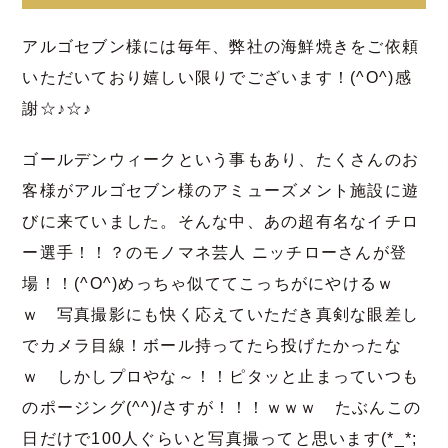
アルゴセブン様には毎年、弊社の海鮮焼きをご依頼
いただいており嬉しい限りでございます！(^O^)感
謝☆♪☆♪
ゴールデンウィークという事もあり、たくさんのお
客様がアルゴセブン様のアミューズメント施設に遊
びに来ていました。そんな中、あの超有名なイチロ
ー選手！！？のモノマネ芸人 ニッチローさんが登
場！！(^O^)めっちゃ似ててこっちがにやけるｗ
ｗ 写真撮影にも快く応えていただき真剣な眼差し
でカメラ目線！ボール持ってたら投げたかったな
ｗ しかしプロやな～！！ピタッと止まっていつも
のポージング(^^)/さすが！！！ｗｗｗ たぶんこの
日だけで100人ぐらいと写真撮ってと思います(*_*;