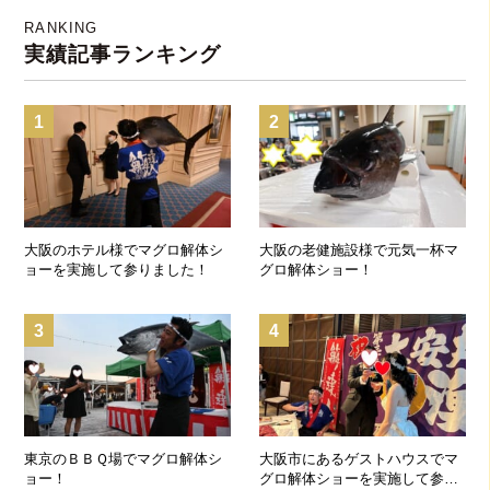
RANKING
実績記事ランキング
1
2
大阪のホテル様でマグロ解体シ
大阪の老健施設様で元気一杯マ
ョーを実施して参りました！
グロ解体ショー！
3
4
東京のＢＢＱ場でマグロ解体シ
大阪市にあるゲストハウスでマ
ョー！
グロ解体ショーを実施して参り