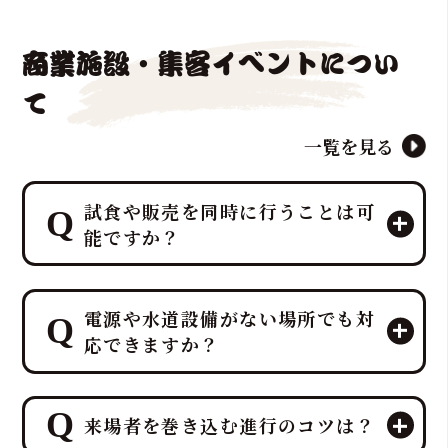
ました！
商業施設・集客イベントについ
て
一覧を見る
試食や販売を同時に行うことは可
能ですか？
エンターテイメントとして楽しんでい
電源や水道設備がない場所でも対
ただいた後、その場で最高の贅沢を味
応できますか？
わう「試食」と、イベント後の楽しみ
を提供する「販売」を同時に行うこと
が可能です。
ご安心ください。出張ケータリング日
特に集客イベントや法人宴会では、こ
来場者を巻き込む進行のコツは？
本一、ケータリング部門実績No.1を誇