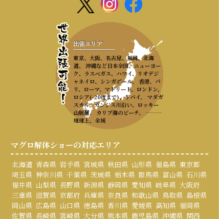
出張エリア
東京、大阪、名古屋、福岡、北海
道、 沖縄など日本全国、ニューヨー
ク、ラスベガス、ハワイ、リオデジ
ャネイロ、シンガポール、 香港、パ
リ、ローマ、マドリード、ロンドン、
ロシア(-20度まで)、ドバイ、 マダガ
スカル、ガンジス川沿い、ロッキー
山脈麓、 カリブ海のビーチ、 ………
地球上、全域
マグロ解体ショーの対応エリア
北海道
青森県
岩手県
宮城県
秋田県
山形県
福島県
東京都
埼玉県
神奈川県
千葉県
茨城県
栃木県
群馬県
富山県
石川県
福井県
山梨県
長野県
新潟県
静岡県
愛知県
岐阜県
大阪府
三重県
滋賀県
京都府
兵庫県
奈良県
和歌山県
鳥取県
島根県
岡山県
広島県
山口県
徳島県
香川県
愛媛県
高知県
福岡県
佐賀県
長崎県
宮崎県
大分県
熊本県
鹿児島県
沖縄県
関西