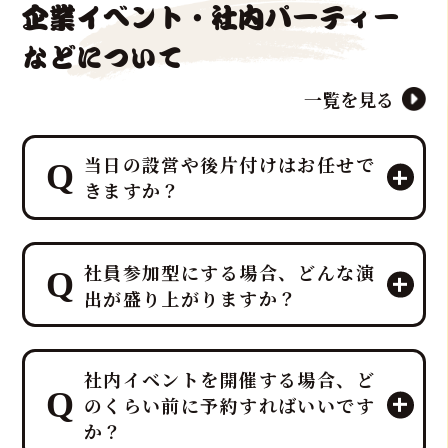
企業イベント・社内パーティー
などについて
一覧を見る
当日の設営や後片付けはお任せで
きますか？
はい、すべて「鮪達人」にお任せくだ
社員参加型にする場合、どんな演
さい！ 幹事様や会場スタッフ様のお手
出が盛り上がりますか？
間は最小限に抑え、イベントに集中し
ていただける万全のサポート体制で臨
みます。
プロのMCと、効果的なBGM・音響で
ホテルレベルのおもてなしをコンセプ
社内イベントを開催する場合、ど
一体感のあるエンタメショーとなり、
トにしており、企画・演出だけでな
のくらい前に予約すればいいです
大迫力の40キロ以上の「マグロ解体シ
く、設営から撤収まで全てを対応させ
か？
ョー」や新鮮な部位の「最高の食体