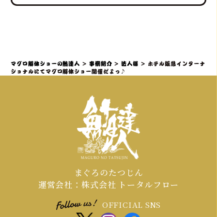
ていただきます。
験」レポートなどを通じて、会場の話
題性と盛り上がりを最大化できます。
社内イベントでマグロ解体ショーをご
検討の場合、理想としては開催予定日
の3ヶ月～1ヶ月前までにご相談・仮予
約いただくことを推奨しております。
マグロ解体ショーの鮪達人
>
事例紹介
>
法人様
>
ホテル阪急インターナ
特に、大規模なイベントや、忘年会・
ショナルにてマグロ解体ショー開催だよっ♪
新年会・歓送迎会などの繁忙期（11月
～4月頃）は、職人やマグロの仕入れ、
会場の調整が集中するため、お早めの
ご連絡が必須となります。
まぐろのたつじん
運営会社：株式会社 トータルフロー
OFFICIAL SNS