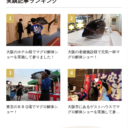
実績記事ランキング
1
2
大阪のホテル様でマグロ解体シ
大阪の老健施設様で元気一杯マ
ョーを実施して参りました！
グロ解体ショー！
3
4
東京のＢＢＱ場でマグロ解体シ
大阪市にあるゲストハウスでマ
ョー！
グロ解体ショーを実施して参り
ました！