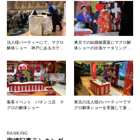
法人様パーティーにて、マグロ
東京での結婚披露宴にマグロ解
解体ショー 神戸にあるホテル
体ショーの出張ケータリングに
へ行ってきました！
参りました！
集客イベント パチンコ店 マ
東京の法人様のパーティーでマ
グロの解体ショー
グロ解体ショーを実施して参り
ました！
RANKING