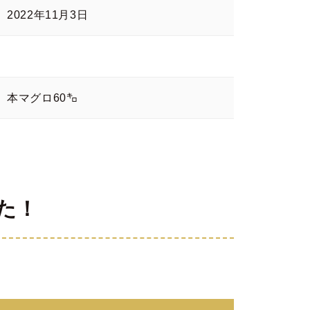
2022年11月3日
本マグロ60㌔
た！