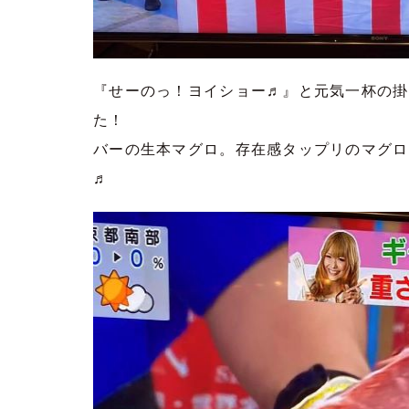
『せーのっ！ヨイショー♬』と元気一杯の掛
た！ 当日、お持ちし
バーの生本マグロ。存在感タップリのマグロ
♬