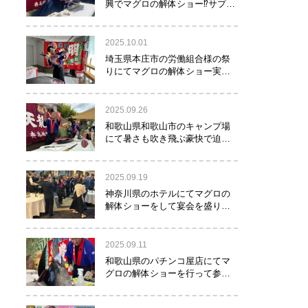
興でマグロの解体ショー⁉サプラ
イズで約40㌔のマグロが登
場！！！
2025.10.01
埼玉県本庄市の労働組合様の祭
りにてマグロの解体ショー実施
しました！
2025.09.26
和歌山県和歌山市のキャンプ場
にて暑さも吹き飛ぶ豪快で迫力
満点のマグロの解体ショー実施
しました。
2025.09.19
神奈川県のホテルにてマグロの
解体ショーをして宴会を盛り上
げるお手伝いをさせて頂きまし
た。
2025.09.11
和歌山県のパチンコ屋店にてマ
グロの解体ショーを行って参り
ました。