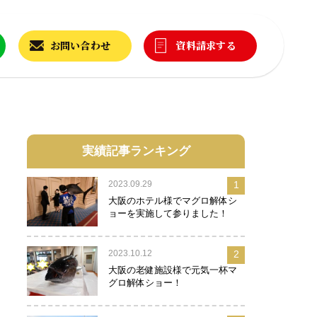
お問い合わせ
資料請求する
実績記事ランキング
2023.09.29
1
大阪のホテル様でマグロ解体シ
ョーを実施して参りました！
2023.10.12
2
大阪の老健施設様で元気一杯マ
グロ解体ショー！