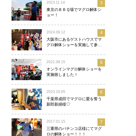
2023.11.14
3
東京のＢＢＱ場でマグロ解体シ
ョー！
2024.09.12
4
大阪市にあるゲストハウスでマ
グロ解体ショーを実施して参り
ました！
2021.08.15
5
オンラインマグロ解体ショーを
実施致しました！
2023.10.05
6
千葉県成田でマグロに愛を誓う
新郎新婦様♡
2017.01.15
7
三重県のパチンコ店様にてマグ
ロの解体ショー！！！