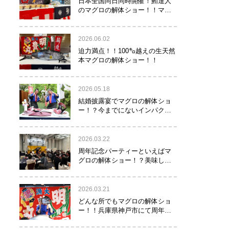
日本全国同日同時開催！鮪達人
のマグロの解体ショー！！マグ
ロでツナがる♡
2026.06.02
迫力満点！！100㌔越えの生天然
本マグロの解体ショー！！
2026.05.18
結婚披露宴でマグロの解体ショ
ー！？今までにないインパクト
でゲストを驚かせたい方へオス
スメ！！
2026.03.22
周年記念パーティーといえばマ
グロの解体ショー！？美味し
い！楽しい！縁起がいい！
2026.03.21
どんな所でもマグロの解体ショ
ー！！兵庫県神戸市にて周年記
念でマグロの解体ショーを行っ
て参りました！！