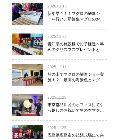
2026.01.13
新年早々！！マグロの解体ショ
ーを行い、新鮮生マグロのお寿
司をお年玉として皆様にお振る
舞い！！！
2025.12.22
愛知県の施設様でお子様達へ早
めのクリスマスプレゼントとし
てマグロの解体ショーを実
施！？
2025.12.11
船の上でマグロの解体ショー実
施！？ 最高の海景色とマグロ
のコラボレーション！！！
2025.11.28
東京都品川区のオフィスにて引
っ越しのお祝いで生の本マグロ
約40㌔をお持ちし、マグロの解
体ショーを行いお祝いしてまい
りました
2025.11.25
広島県広島市の結婚式場にて余