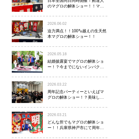
日本全国同日同時開催！鮪達人
のマグロの解体ショー！！マグ
ロでツナがる♡
2026.06.02
迫力満点！！100㌔越えの生天然
本マグロの解体ショー！！
2026.05.18
結婚披露宴でマグロの解体ショ
ー！？今までにないインパクト
でゲストを驚かせたい方へオス
スメ！！
2026.03.22
周年記念パーティーといえばマ
グロの解体ショー！？美味し
い！楽しい！縁起がいい！
2026.03.21
どんな所でもマグロの解体ショ
ー！！兵庫県神戸市にて周年記
念でマグロの解体ショーを行っ
て参りました！！