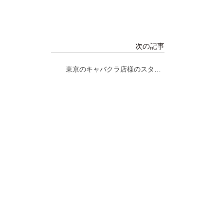
次の記事
東京のキャバクラ店様のスタッ
フ様のお誕生日会にて、マグロ
解体ショー！