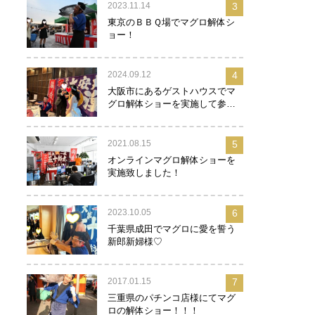
2023.11.14
3
東京のＢＢＱ場でマグロ解体シ
ョー！
2024.09.12
4
大阪市にあるゲストハウスでマ
グロ解体ショーを実施して参り
ました！
2021.08.15
5
オンラインマグロ解体ショーを
実施致しました！
2023.10.05
6
千葉県成田でマグロに愛を誓う
新郎新婦様♡
2017.01.15
7
三重県のパチンコ店様にてマグ
ロの解体ショー！！！