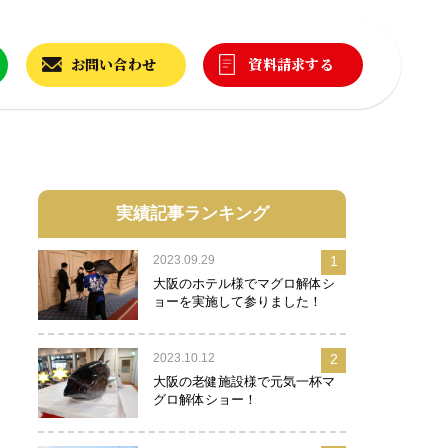
お問い合わせ
資料請求する
実績記事ランキング
2023.09.29
1
大阪のホテル様でマグロ解体シ
ョーを実施して参りました！
2023.10.12
2
大阪の老健施設様で元気一杯マ
グロ解体ショー！