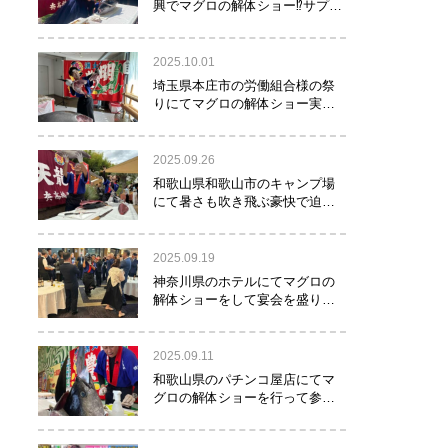
興でマグロの解体ショー⁉サプラ
イズで約40㌔のマグロが登
場！！！
2025.10.01
埼玉県本庄市の労働組合様の祭
りにてマグロの解体ショー実施
しました！
2025.09.26
和歌山県和歌山市のキャンプ場
にて暑さも吹き飛ぶ豪快で迫力
満点のマグロの解体ショー実施
しました。
2025.09.19
神奈川県のホテルにてマグロの
解体ショーをして宴会を盛り上
げるお手伝いをさせて頂きまし
た。
2025.09.11
和歌山県のパチンコ屋店にてマ
グロの解体ショーを行って参り
ました。