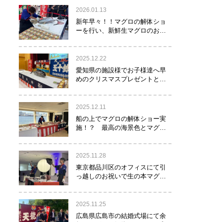
2026.01.13
新年早々！！マグロの解体ショ
ーを行い、新鮮生マグロのお寿
司をお年玉として皆様にお振る
舞い！！！
2025.12.22
愛知県の施設様でお子様達へ早
めのクリスマスプレゼントとし
てマグロの解体ショーを実
施！？
2025.12.11
船の上でマグロの解体ショー実
施！？ 最高の海景色とマグロ
のコラボレーション！！！
2025.11.28
東京都品川区のオフィスにて引
っ越しのお祝いで生の本マグロ
約40㌔をお持ちし、マグロの解
体ショーを行いお祝いしてまい
りました
2025.11.25
広島県広島市の結婚式場にて余