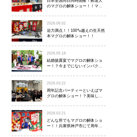
日本全国同日同時開催！鮪達人
のマグロの解体ショー！！マグ
ロでツナがる♡
2026.06.02
迫力満点！！100㌔越えの生天然
本マグロの解体ショー！！
2026.05.18
結婚披露宴でマグロの解体ショ
ー！？今までにないインパクト
でゲストを驚かせたい方へオス
スメ！！
2026.03.22
周年記念パーティーといえばマ
グロの解体ショー！？美味し
い！楽しい！縁起がいい！
2026.03.21
どんな所でもマグロの解体ショ
ー！！兵庫県神戸市にて周年記
念でマグロの解体ショーを行っ
て参りました！！