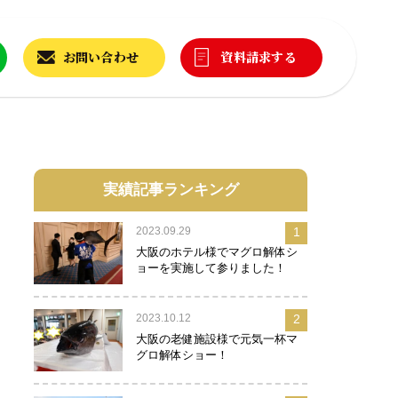
お問い合わせ
資料請求する
実績記事ランキング
2023.09.29
1
大阪のホテル様でマグロ解体シ
ョーを実施して参りました！
2023.10.12
2
大阪の老健施設様で元気一杯マ
グロ解体ショー！