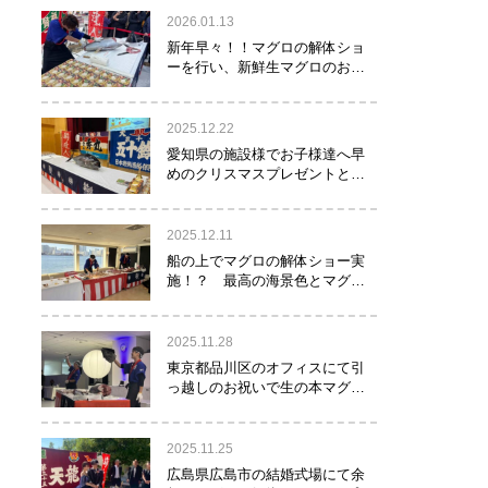
2026.01.13
新年早々！！マグロの解体ショ
ーを行い、新鮮生マグロのお寿
司をお年玉として皆様にお振る
舞い！！！
2025.12.22
愛知県の施設様でお子様達へ早
めのクリスマスプレゼントとし
てマグロの解体ショーを実
施！？
2025.12.11
船の上でマグロの解体ショー実
施！？ 最高の海景色とマグロ
のコラボレーション！！！
2025.11.28
東京都品川区のオフィスにて引
っ越しのお祝いで生の本マグロ
約40㌔をお持ちし、マグロの解
体ショーを行いお祝いしてまい
りました
2025.11.25
広島県広島市の結婚式場にて余