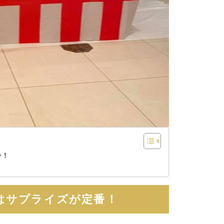
番！
）
はサプライズが定番！