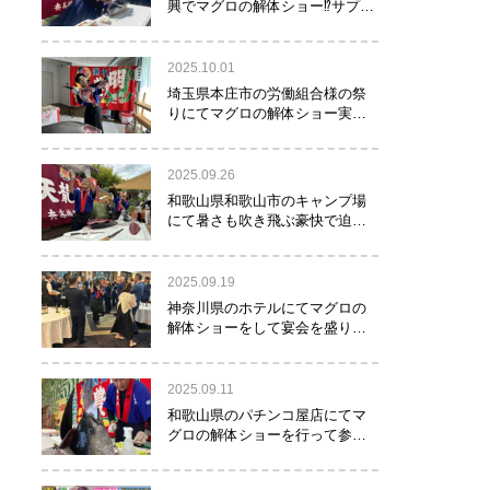
興でマグロの解体ショー⁉サプラ
イズで約40㌔のマグロが登
場！！！
2025.10.01
埼玉県本庄市の労働組合様の祭
りにてマグロの解体ショー実施
しました！
2025.09.26
和歌山県和歌山市のキャンプ場
にて暑さも吹き飛ぶ豪快で迫力
満点のマグロの解体ショー実施
しました。
2025.09.19
神奈川県のホテルにてマグロの
解体ショーをして宴会を盛り上
げるお手伝いをさせて頂きまし
た。
2025.09.11
和歌山県のパチンコ屋店にてマ
グロの解体ショーを行って参り
ました。