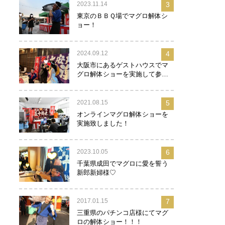
2023.11.14
3
東京のＢＢＱ場でマグロ解体シ
ョー！
2024.09.12
4
大阪市にあるゲストハウスでマ
グロ解体ショーを実施して参り
ました！
2021.08.15
5
オンラインマグロ解体ショーを
実施致しました！
2023.10.05
6
千葉県成田でマグロに愛を誓う
新郎新婦様♡
2017.01.15
7
三重県のパチンコ店様にてマグ
ロの解体ショー！！！