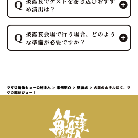
披露宴でゲストを巻き込むおすす
人」は、「幸せを呼ぶ魚」マグロを最
め演出は？
大限に活かし、マグロ入刀式や「愛の
マグロバイト」などの特別なゲスト参
加型演出を、ホテルレベルのプロの演
鮪達人では、40kg以上の生マグロの入
出力とノウハウで司会者・プランナー
披露宴会場で行う場合、どのよう
刀や記念撮影タイムなど、ゲスト参加
と連携し、お二人の門出を完璧にサポ
な準備が必要ですか？
型の贅沢でエンターテイメント性の高
ートします。
いサプライズ演出を、ホテルレベルの
おもてなしを熟知したプロのディレク
鮪達人のマグロ解体ショーは、「幸せ
ターが司会者やプランナーと連携し、
を呼ぶ魚」として縁起の良いサプライ
スムーズかつ感動的に実現すること
ズ演出であり、結婚披露宴でも非常に
で、「こんな結婚式は初めて！」と言
人気です。出張ケータリング日本一の
マグロ解体ショーの鮪達人
>
事例紹介
>
結婚式
>
大阪のホテルにて、マ
われるような特別な体験を提供しま
実績を持つ私たちが、会場となるホテ
グロ解体ショー！
す。
ルや式場との連携も含め、スムーズな準
備をサポートいたしますのでご安心く
ださい。