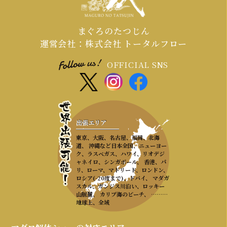
まぐろのたつじん
運営会社：株式会社 トータルフロー
OFFICIAL SNS
出張エリア
東京、大阪、名古屋、福岡、北海
道、 沖縄など日本全国、ニューヨー
ク、ラスベガス、ハワイ、リオデジ
ャネイロ、シンガポール、 香港、パ
リ、ローマ、マドリード、ロンドン、
ロシア(-20度まで)、ドバイ、 マダガ
スカル、ガンジス川沿い、ロッキー
山脈麓、 カリブ海のビーチ、 ………
地球上、全域