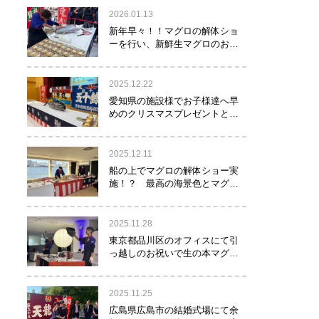
2026.01.13
新年早々！！マグロの解体ショ
ーを行い、新鮮生マグロのお寿
司をお年玉として皆様にお振る
舞い！！！
2025.12.22
愛知県の施設様でお子様達へ早
めのクリスマスプレゼントとし
てマグロの解体ショーを実
施！？
2025.12.11
船の上でマグロの解体ショー実
施！？ 最高の海景色とマグロ
のコラボレーション！！！
2025.11.28
東京都品川区のオフィスにて引
っ越しのお祝いで生の本マグロ
約40㌔をお持ちし、マグロの解
体ショーを行いお祝いしてまい
りました
2025.11.25
広島県広島市の結婚式場にて余