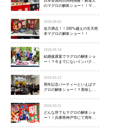
日本全国同日同時開催！鮪達人
のマグロの解体ショー！！マグ
ロでツナがる♡
2026.06.02
迫力満点！！100㌔越えの生天然
本マグロの解体ショー！！
2026.05.18
結婚披露宴でマグロの解体ショ
ー！？今までにないインパクト
でゲストを驚かせたい方へオス
スメ！！
2026.03.22
周年記念パーティーといえばマ
グロの解体ショー！？美味し
い！楽しい！縁起がいい！
2026.03.21
どんな所でもマグロの解体ショ
ー！！兵庫県神戸市にて周年記
念でマグロの解体ショーを行っ
て参りました！！