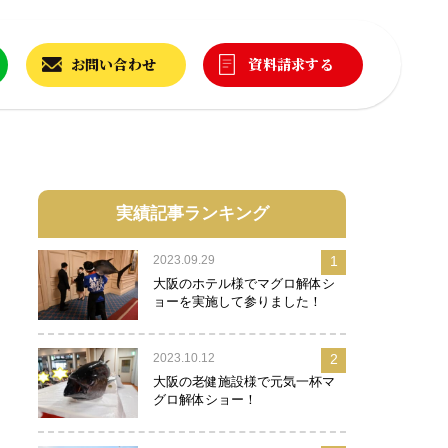
お問い合わせ
資料請求する
実績記事ランキング
2023.09.29
1
大阪のホテル様でマグロ解体シ
ョーを実施して参りました！
2023.10.12
2
大阪の老健施設様で元気一杯マ
グロ解体ショー！