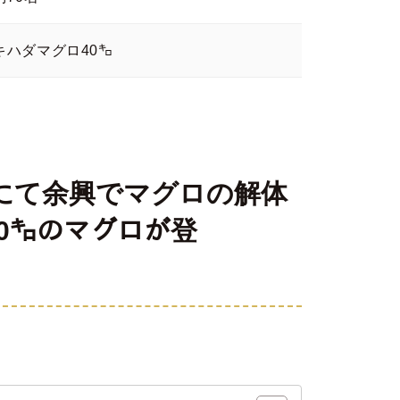
キハダマグロ40㌔
にて余興でマグロの解体
0㌔のマグロが登