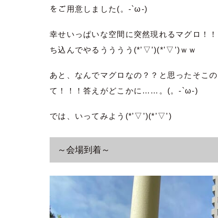
をご用意しました(。-`ω-)
幸せいっぱいな空間に突然現れるマグロ！！
ち込んでやるうううう(*’▽’)(*’▽’)ｗｗ
あと、なんでマグロなの？？と思ったそこの
て！！！答えがどこかに……。(。-`ω-)
では、いってみよう(*’▽’)(*’▽’)
～会場到着～