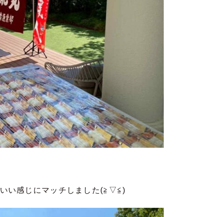
い感じにマッチしました(≧▽≦)