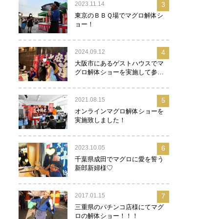
2023.11.14
3
東京のＢＢＱ場でマグロ解体シ
ョー！
2024.09.12
4
大阪市にあるゲストハウスでマ
グロ解体ショーを実施して参り
ました！
2021.08.15
5
オンラインマグロ解体ショーを
実施致しました！
2023.10.05
6
千葉県成田でマグロに愛を誓う
新郎新婦様♡
2017.01.15
7
三重県のパチンコ店様にてマグ
ロの解体ショー！！！