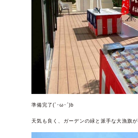
準備完了(`･ω･´)b
天気も良く、ガーデンの緑と派手な大漁旗がい