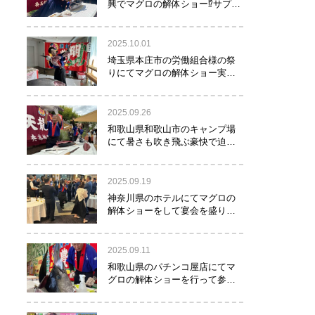
興でマグロの解体ショー⁉サプラ
イズで約40㌔のマグロが登
場！！！
2025.10.01
埼玉県本庄市の労働組合様の祭
りにてマグロの解体ショー実施
しました！
2025.09.26
和歌山県和歌山市のキャンプ場
にて暑さも吹き飛ぶ豪快で迫力
満点のマグロの解体ショー実施
しました。
2025.09.19
神奈川県のホテルにてマグロの
解体ショーをして宴会を盛り上
げるお手伝いをさせて頂きまし
た。
2025.09.11
和歌山県のパチンコ屋店にてマ
グロの解体ショーを行って参り
ました。