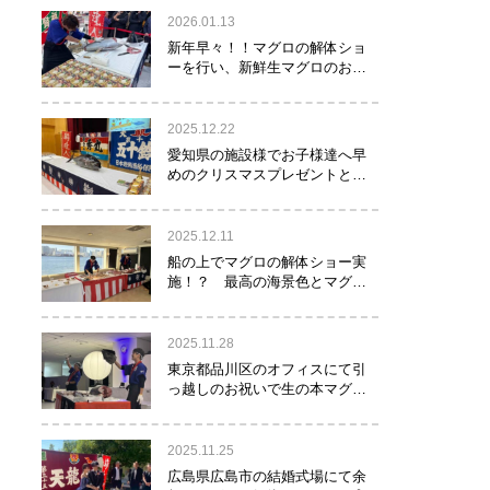
2026.01.13
新年早々！！マグロの解体ショ
ーを行い、新鮮生マグロのお寿
司をお年玉として皆様にお振る
舞い！！！
2025.12.22
愛知県の施設様でお子様達へ早
めのクリスマスプレゼントとし
てマグロの解体ショーを実
施！？
2025.12.11
船の上でマグロの解体ショー実
施！？ 最高の海景色とマグロ
のコラボレーション！！！
2025.11.28
東京都品川区のオフィスにて引
っ越しのお祝いで生の本マグロ
約40㌔をお持ちし、マグロの解
体ショーを行いお祝いしてまい
りました
2025.11.25
広島県広島市の結婚式場にて余