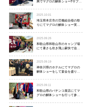
興でマグロの解体ショー⁉サプラ
イズで約40㌔のマグロが登
場！！！
2025.10.01
埼玉県本庄市の労働組合様の祭
りにてマグロの解体ショー実施
しました！
2025.09.26
和歌山県和歌山市のキャンプ場
にて暑さも吹き飛ぶ豪快で迫力
満点のマグロの解体ショー実施
しました。
2025.09.19
神奈川県のホテルにてマグロの
解体ショーをして宴会を盛り上
げるお手伝いをさせて頂きまし
た。
2025.09.11
和歌山県のパチンコ屋店にてマ
グロの解体ショーを行って参り
ました。