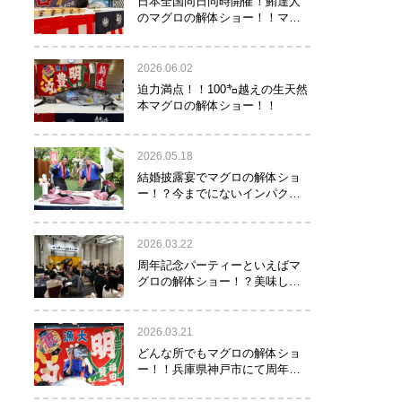
日本全国同日同時開催！鮪達人
のマグロの解体ショー！！マグ
ロでツナがる♡
2026.06.02
迫力満点！！100㌔越えの生天然
本マグロの解体ショー！！
2026.05.18
結婚披露宴でマグロの解体ショ
ー！？今までにないインパクト
でゲストを驚かせたい方へオス
スメ！！
2026.03.22
周年記念パーティーといえばマ
グロの解体ショー！？美味し
い！楽しい！縁起がいい！
2026.03.21
どんな所でもマグロの解体ショ
ー！！兵庫県神戸市にて周年記
念でマグロの解体ショーを行っ
て参りました！！