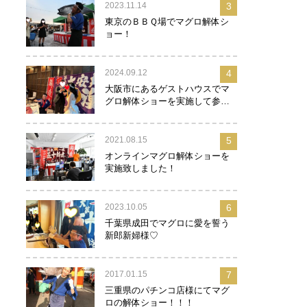
2023.11.14
3
東京のＢＢＱ場でマグロ解体シ
ョー！
2024.09.12
4
大阪市にあるゲストハウスでマ
グロ解体ショーを実施して参り
ました！
2021.08.15
5
オンラインマグロ解体ショーを
実施致しました！
2023.10.05
6
千葉県成田でマグロに愛を誓う
新郎新婦様♡
2017.01.15
7
三重県のパチンコ店様にてマグ
ロの解体ショー！！！