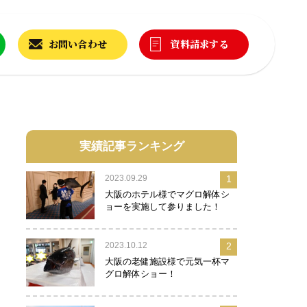
お問い合わせ
資料請求する
実績記事ランキング
2023.09.29
1
大阪のホテル様でマグロ解体シ
ョーを実施して参りました！
2023.10.12
2
大阪の老健施設様で元気一杯マ
グロ解体ショー！