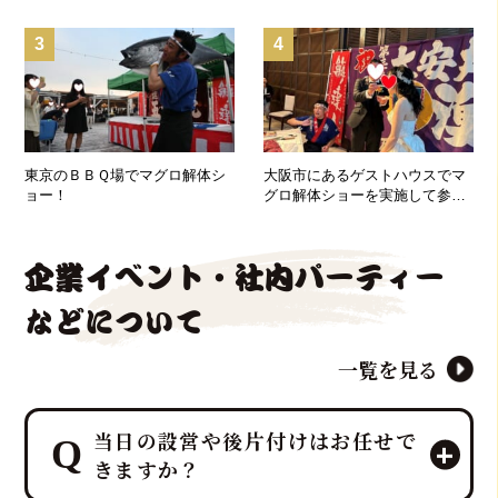
3
4
東京のＢＢＱ場でマグロ解体シ
大阪市にあるゲストハウスでマ
ョー！
グロ解体ショーを実施して参り
ました！
企業イベント・社内パーティー
などについて
一覧を見る
当日の設営や後片付けはお任せで
きますか？