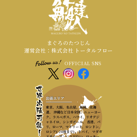
会場の調整が集中するため、お早めの
ご連絡が必須となります。
まぐろのたつじん
運営会社：株式会社 トータルフロー
OFFICIAL SNS
出張エリア
東京、大阪、名古屋、福岡、北海
道、 沖縄など日本全国、ニューヨー
ク、ラスベガス、ハワイ、リオデジ
ャネイロ、シンガポール、 香港、パ
リ、ローマ、マドリード、ロンドン、
ロシア(-20度まで)、ドバイ、 マダガ
スカル、ガンジス川沿い、ロッキー