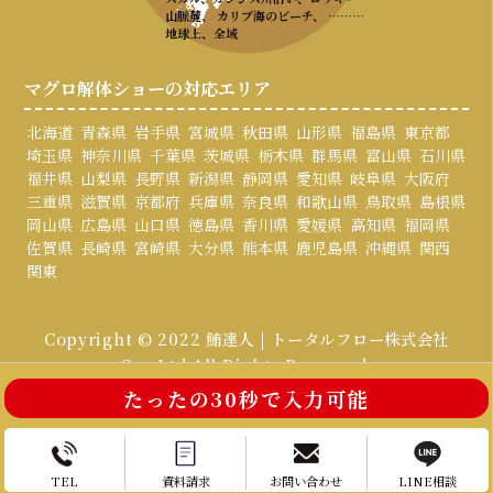
山脈麓、 カリブ海のビーチ、 ………
地球上、全域
マグロ解体ショーの対応エリア
北海道
青森県
岩手県
宮城県
秋田県
山形県
福島県
東京都
埼玉県
神奈川県
千葉県
茨城県
栃木県
群馬県
富山県
石川県
福井県
山梨県
長野県
新潟県
静岡県
愛知県
岐阜県
大阪府
三重県
滋賀県
京都府
兵庫県
奈良県
和歌山県
鳥取県
島根県
岡山県
広島県
山口県
徳島県
香川県
愛媛県
高知県
福岡県
佐賀県
長崎県
宮崎県
大分県
熊本県
鹿児島県
沖縄県
関西
関東
Copyright © 2022 鮪達人 | トータルフロー株式会社
Co., Ltd All Rights Reserved.
たったの30秒で入力可能
お電話はこちら
お問い合わせ
TEL
資料請求
お問い合わせ
LINE相談