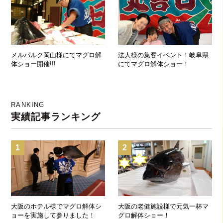
メルパルク岡山様にてマグロ解
法人様の集客イベント！岐阜県
体ショー開催!!!
にてマグロ解体ショー！
RANKING
実績記事ランキング
1
2
大阪のホテル様でマグロ解体シ
大阪の老健施設様で元気一杯マ
ョーを実施して参りました！
グロ解体ショー！