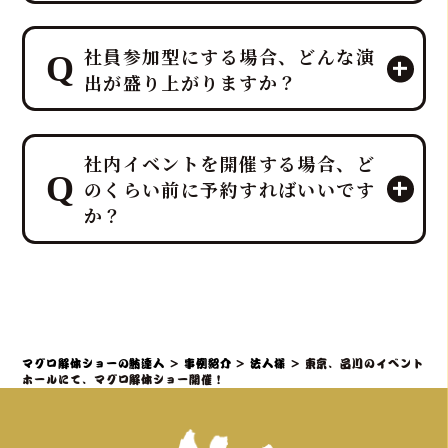
はい、すべて「鮪達人」にお任せくだ
社員参加型にする場合、どんな演
さい！ 幹事様や会場スタッフ様のお手
出が盛り上がりますか？
間は最小限に抑え、イベントに集中し
ていただける万全のサポート体制で臨
みます。
プロのMCと、効果的なBGM・音響で
ホテルレベルのおもてなしをコンセプ
社内イベントを開催する場合、ど
一体感のあるエンタメショーとなり、
トにしており、企画・演出だけでな
のくらい前に予約すればいいです
大迫力の40キロ以上の「マグロ解体シ
く、設営から撤収まで全てを対応させ
か？
ョー」や新鮮な部位の「最高の食体
ていただきます。
験」レポートなどを通じて、会場の話
題性と盛り上がりを最大化できます。
社内イベントでマグロ解体ショーをご
検討の場合、理想としては開催予定日
の3ヶ月～1ヶ月前までにご相談・仮予
約いただくことを推奨しております。
マグロ解体ショーの鮪達人
>
事例紹介
>
法人様
>
東京、品川のイベント
特に、大規模なイベントや、忘年会・
ホールにて、マグロ解体ショー開催！
新年会・歓送迎会などの繁忙期（11月
～4月頃）は、職人やマグロの仕入れ、