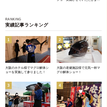
た！！！
RANKING
実績記事ランキング
1
2
大阪のホテル様でマグロ解体シ
大阪の老健施設様で元気一杯マ
ョーを実施して参りました！
グロ解体ショー！
3
4