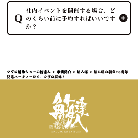
みます。
プロのMCと、効果的なBGM・音響で
ホテルレベルのおもてなしをコンセプ
社内イベントを開催する場合、ど
一体感のあるエンタメショーとなり、
トにしており、企画・演出だけでな
のくらい前に予約すればいいです
大迫力の40キロ以上の「マグロ解体シ
く、設営から撤収まで全てを対応させ
か？
ョー」や新鮮な部位の「最高の食体
ていただきます。
験」レポートなどを通じて、会場の話
題性と盛り上がりを最大化できます。
社内イベントでマグロ解体ショーをご
検討の場合、理想としては開催予定日
の3ヶ月～1ヶ月前までにご相談・仮予
約いただくことを推奨しております。
マグロ解体ショーの鮪達人
>
事例紹介
>
法人様
>
法人様の創立10周年
特に、大規模なイベントや、忘年会・
記念パーティーにて、マグロ解体！
新年会・歓送迎会などの繁忙期（11月
～4月頃）は、職人やマグロの仕入れ、
会場の調整が集中するため、お早めの
ご連絡が必須となります。