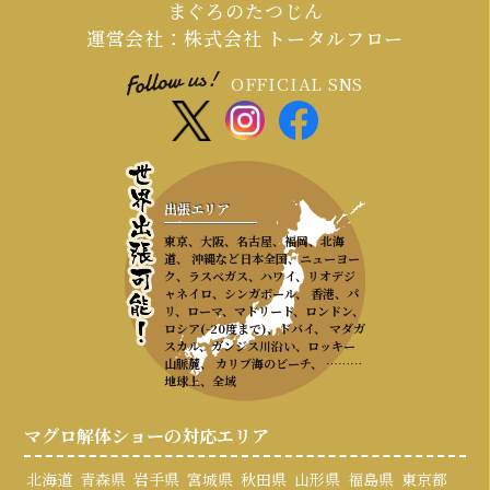
まぐろのたつじん
運営会社：株式会社 トータルフロー
OFFICIAL SNS
出張エリア
東京、大阪、名古屋、福岡、北海
道、 沖縄など日本全国、ニューヨー
ク、ラスベガス、ハワイ、リオデジ
ャネイロ、シンガポール、 香港、パ
リ、ローマ、マドリード、ロンドン、
ロシア(-20度まで)、ドバイ、 マダガ
スカル、ガンジス川沿い、ロッキー
山脈麓、 カリブ海のビーチ、 ………
地球上、全域
マグロ解体ショーの対応エリア
北海道
青森県
岩手県
宮城県
秋田県
山形県
福島県
東京都