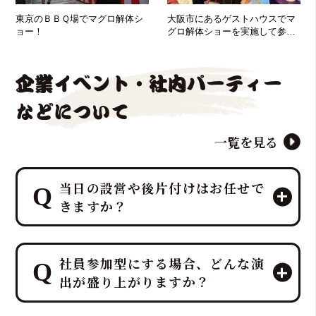
東京のＢＢＱ場でマグロ解体シ
大阪市にあるゲストハウスでマ
ョー！
グロ解体ショーを実施して参り
ました！
企業イベント・社内パーティー
などについて
一覧を見る
当日の設営や後片付けはお任せで
きますか？
はい、すべて「鮪達人」にお任せくだ
社員参加型にする場合、どんな演
さい！ 幹事様や会場スタッフ様のお手
出が盛り上がりますか？
間は最小限に抑え、イベントに集中し
ていただける万全のサポート体制で臨