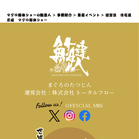
点のマグロ解体ショーと贅沢なマグロ
沢が得られる」と感じていただき、マ
料理の提供を可能にし、様々な環境で
グロ解体ショーを全員参加型のエンタ
マグロ解体ショーの鮪達人
>
事例紹介
>
集客イベント
>
滋賀県 住宅展
の実施実績があります。
ーテイメントとして昇華させるプロの
示場 マグロ解体ショー
演出力・ノウハウを持ち、「プロロー
グ＆サプライズ入場」で期待感を高
め、「共同作業と写真映え」で誰もが
主役になり、「ライブで食す」最高の
カタルシスを提供することがです。
まぐろのたつじん
運営会社：株式会社 トータルフロー
OFFICIAL SNS