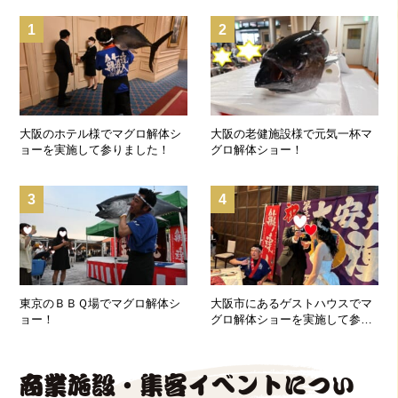
1
2
大阪のホテル様でマグロ解体シ
大阪の老健施設様で元気一杯マ
ョーを実施して参りました！
グロ解体ショー！
3
4
東京のＢＢＱ場でマグロ解体シ
大阪市にあるゲストハウスでマ
ョー！
グロ解体ショーを実施して参り
ました！
商業施設・集客イベントについ