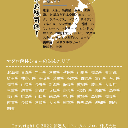
出張エリア
東京、大阪、名古屋、福岡、北海
道、 沖縄など日本全国、ニューヨー
ク、ラスベガス、ハワイ、リオデジ
ャネイロ、シンガポール、 香港、パ
リ、ローマ、マドリード、ロンドン、
ロシア(-20度まで)、ドバイ、 マダガ
スカル、ガンジス川沿い、ロッキー
山脈麓、 カリブ海のビーチ、 ………
地球上、全域
マグロ解体ショーの対応エリア
北海道
青森県
岩手県
宮城県
秋田県
山形県
福島県
東京都
埼玉県
神奈川県
千葉県
茨城県
栃木県
群馬県
富山県
石川県
福井県
山梨県
長野県
新潟県
静岡県
愛知県
岐阜県
大阪府
三重県
滋賀県
京都府
兵庫県
奈良県
和歌山県
鳥取県
島根県
岡山県
広島県
山口県
徳島県
香川県
愛媛県
高知県
福岡県
佐賀県
長崎県
宮崎県
大分県
熊本県
鹿児島県
沖縄県
関西
関東
Copyright © 2022 鮪達人 | トータルフロー株式会社