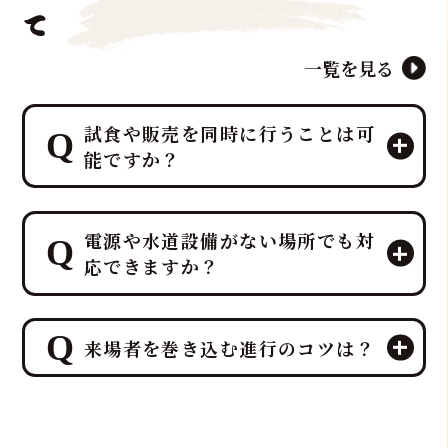
て
一覧を見る
試食や販売を同時に行うことは可
能ですか？
エンターテイメントとして楽しんでい
電源や水道設備がない場所でも対
ただいた後、その場で最高の贅沢を味
応できますか？
わう「試食」と、イベント後の楽しみ
を提供する「販売」を同時に行うこと
が可能です。
ご安心ください。出張ケータリング日
特に集客イベントや法人宴会では、こ
来場者を巻き込む進行のコツは？
本一、ケータリング部門実績No.1を誇
の「試食＆販売」の組み合わせが、イ
るプロ集団である鮪達人は、電源や水
ベント効果を最大化するプロの演出
道設備がない環境でも、そのノウハウ
来場者を巻き込む進行の最大のコツ
力・ノウハウとなります
により、屋内・屋外を問わず、迫力満
は、「参加することで特別な体験と贅