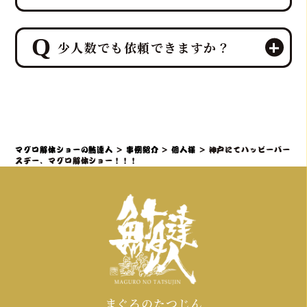
しており、代替会場の確保と、プロの
ノウハウで生マグロの鮮度維持と衛生
ご安心ください。私たち鮪達人は、イ
管理を徹底し、最高のエンタメと贅沢
少人数でも依頼できますか？
ベントのエンターテイメント性を保ち
をお届けします。
つつ、ホテルレベルのおもてなしとし
て近隣環境への配慮を徹底しており、
もちろん、大歓迎です！大人数での法
主に「解体音」や「音響・歓声」とい
人宴会や集客イベントだけでなく、ご
った騒音対策と、「静けさ」だけでな
自宅でのパーティーや少人数の結婚披
く「清潔さ」「動線の安全性」にも及
露宴など、プライベートな空間での特
マグロ解体ショーの鮪達人
>
事例紹介
>
個人様
>
神戸にてハッピーバー
ぶ近隣への配慮（搬入・設営・衛生管
別なイベントにも幅広く対応してお
スデー、マグロ解体ショー！！！
理の徹底）に万全を期します。
り、特に少人数だからこそ、「市場に1
割しか流通していない希少な生マグ
ロ」を目の前で解体し味わう究極の贅
沢とおもてなしをご提供することで、
その価値が際立ちます。
まぐろのたつじん