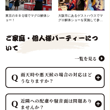
東京のＢＢＱ場でマグロ解体シ
大阪市にあるゲストハウスでマ
ョー！
グロ解体ショーを実施して参り
ました！
ご家庭・個人様パーティーにつ
いて
一覧を見る
雨天時や悪天候の場合の対応はど
うなりますか？
ご安心ください。鮪達人は、ホテルレ
近隣への配慮や騒音面は問題あり
ベルのおもてなしに基づき、雨天・悪
ませんか？
天候時も柔軟に対応できる体制を確立