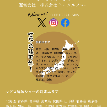
運営会社：株式会社 トータルフロー
OFFICIAL SNS
出張エリア
東京、大阪、名古屋、福岡、北海
道、 沖縄など日本全国、ニューヨー
ク、ラスベガス、ハワイ、リオデジ
ャネイロ、シンガポール、 香港、パ
リ、ローマ、マドリード、ロンドン、
ロシア(-20度まで)、ドバイ、 マダガ
スカル、ガンジス川沿い、ロッキー
山脈麓、 カリブ海のビーチ、 ………
地球上、全域
マグロ解体ショーの対応エリア
北海道
青森県
岩手県
宮城県
秋田県
山形県
福島県
東京都
埼玉県
神奈川県
千葉県
茨城県
栃木県
群馬県
富山県
石川県