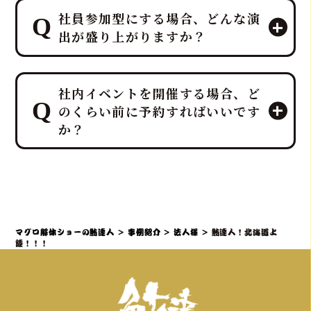
はい、すべて「鮪達人」にお任せくだ
社員参加型にする場合、どんな演
さい！ 幹事様や会場スタッフ様のお手
出が盛り上がりますか？
間は最小限に抑え、イベントに集中し
ていただける万全のサポート体制で臨
みます。
プロのMCと、効果的なBGM・音響で
ホテルレベルのおもてなしをコンセプ
社内イベントを開催する場合、ど
一体感のあるエンタメショーとなり、
トにしており、企画・演出だけでな
のくらい前に予約すればいいです
大迫力の40キロ以上の「マグロ解体シ
く、設営から撤収まで全てを対応させ
か？
ョー」や新鮮な部位の「最高の食体
ていただきます。
験」レポートなどを通じて、会場の話
題性と盛り上がりを最大化できます。
社内イベントでマグロ解体ショーをご
検討の場合、理想としては開催予定日
の3ヶ月～1ヶ月前までにご相談・仮予
約いただくことを推奨しております。
マグロ解体ショーの鮪達人
>
事例紹介
>
法人様
>
鮪達人！北海道上
特に、大規模なイベントや、忘年会・
陸！！！
新年会・歓送迎会などの繁忙期（11月
～4月頃）は、職人やマグロの仕入れ、
会場の調整が集中するため、お早めの