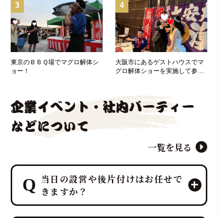
3
4
東京のＢＢＱ場でマグロ解体シ
大阪市にあるゲストハウスでマ
ョー！
グロ解体ショーを実施して参り
ました！
企業イベント・社内パーティー
などについて
一覧を見る
当日の設営や後片付けはお任せで
きますか？