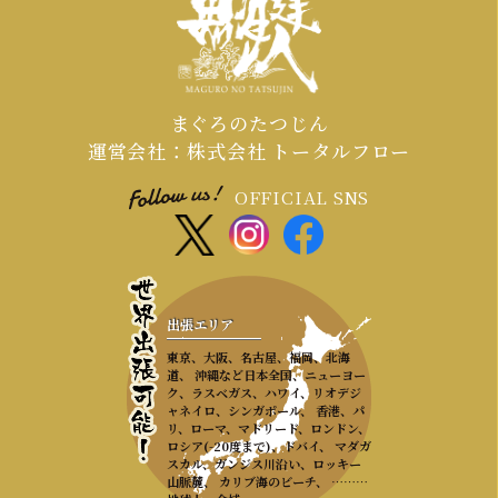
ご連絡が必須となります。
まぐろのたつじん
運営会社：株式会社 トータルフロー
OFFICIAL SNS
出張エリア
東京、大阪、名古屋、福岡、北海
道、 沖縄など日本全国、ニューヨー
ク、ラスベガス、ハワイ、リオデジ
ャネイロ、シンガポール、 香港、パ
リ、ローマ、マドリード、ロンドン、
ロシア(-20度まで)、ドバイ、 マダガ
スカル、ガンジス川沿い、ロッキー
山脈麓、 カリブ海のビーチ、 ………