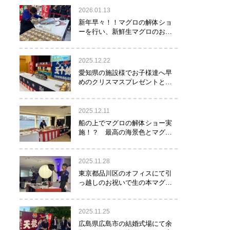
2026.01.13
新年早々！！マグロの解体ショ
ーを行い、新鮮生マグロのお寿
司をお年玉として皆様にお振る
舞い！！！
2025.12.22
愛知県の施設様でお子様達へ早
めのクリスマスプレゼントとし
てマグロの解体ショーを実
施！？
2025.12.11
船の上でマグロの解体ショー実
施！？ 最高の海景色とマグロ
のコラボレーション！！！
2025.11.28
東京都品川区のオフィスにて引
っ越しのお祝いで生の本マグロ
約40㌔をお持ちし、マグロの解
体ショーを行いお祝いしてまい
りました
2025.11.25
広島県広島市の結婚式場にて余