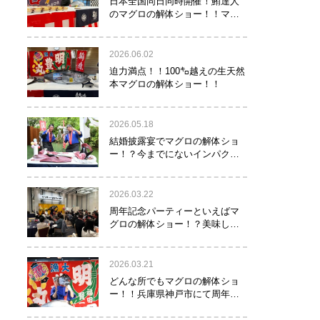
日本全国同日同時開催！鮪達人
のマグロの解体ショー！！マグ
ロでツナがる♡
2026.06.02
迫力満点！！100㌔越えの生天然
本マグロの解体ショー！！
2026.05.18
結婚披露宴でマグロの解体ショ
ー！？今までにないインパクト
でゲストを驚かせたい方へオス
スメ！！
2026.03.22
周年記念パーティーといえばマ
グロの解体ショー！？美味し
い！楽しい！縁起がいい！
2026.03.21
どんな所でもマグロの解体ショ
ー！！兵庫県神戸市にて周年記
念でマグロの解体ショーを行っ
て参りました！！