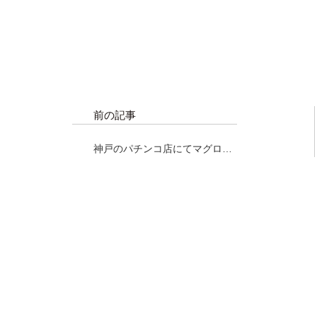
前の記事
神戸のパチンコ店にてマグロ解
体ショー！！