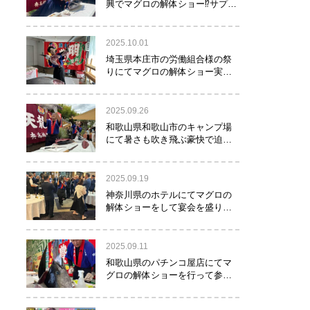
興でマグロの解体ショー⁉サプラ
イズで約40㌔のマグロが登
場！！！
2025.10.01
埼玉県本庄市の労働組合様の祭
りにてマグロの解体ショー実施
しました！
2025.09.26
和歌山県和歌山市のキャンプ場
にて暑さも吹き飛ぶ豪快で迫力
満点のマグロの解体ショー実施
しました。
2025.09.19
神奈川県のホテルにてマグロの
解体ショーをして宴会を盛り上
げるお手伝いをさせて頂きまし
た。
2025.09.11
和歌山県のパチンコ屋店にてマ
グロの解体ショーを行って参り
ました。