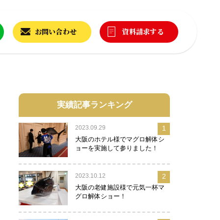
お問い合わせ
資料請求する
実績記事ランキング
2023.09.29
1
大阪のホテル様でマグロ解体シ
ョーを実施して参りました！
2023.10.12
2
大阪の老健施設様で元気一杯マ
グロ解体ショー！