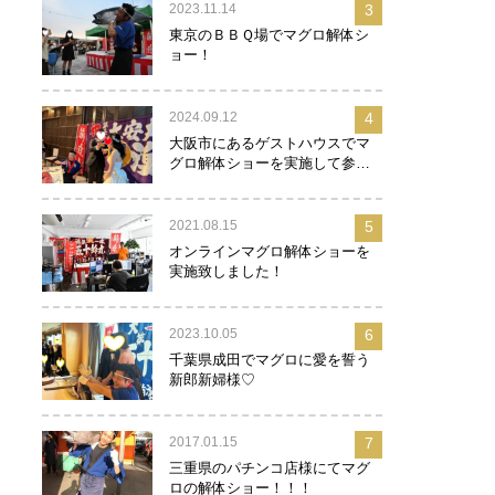
2023.11.14
3
東京のＢＢＱ場でマグロ解体シ
ョー！
2024.09.12
4
大阪市にあるゲストハウスでマ
グロ解体ショーを実施して参り
ました！
2021.08.15
5
オンラインマグロ解体ショーを
実施致しました！
2023.10.05
6
千葉県成田でマグロに愛を誓う
新郎新婦様♡
2017.01.15
7
三重県のパチンコ店様にてマグ
ロの解体ショー！！！