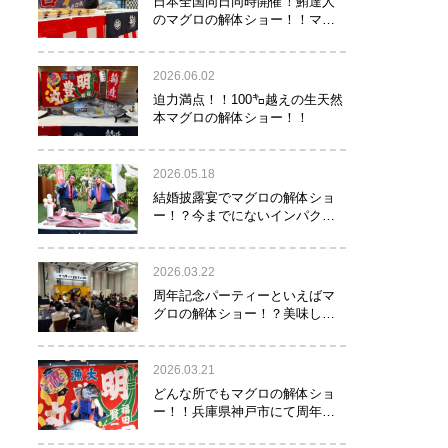
日本全国同日同時開催！鮪達人
のマグロの解体ショー！！マグ
ロでツナがる♡
2026.06.02
迫力満点！！100㌔越えの生天然
本マグロの解体ショー！！
2026.05.18
結婚披露宴でマグロの解体ショ
ー！？今までにないインパクト
でゲストを驚かせたい方へオス
スメ！！
2026.03.22
周年記念パーティーといえばマ
グロの解体ショー！？美味し
い！楽しい！縁起がいい！
2026.03.21
どんな所でもマグロの解体ショ
ー！！兵庫県神戸市にて周年記
念でマグロの解体ショーを行っ
て参りました！！