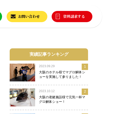
お問い合わせ
資料請求する
実績記事ランキング
2023.09.29
1
大阪のホテル様でマグロ解体シ
ョーを実施して参りました！
2023.10.12
2
大阪の老健施設様で元気一杯マ
グロ解体ショー！