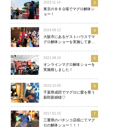
2023.11.14
3
東京のＢＢＱ場でマグロ解体シ
ョー！
2024.09.12
4
大阪市にあるゲストハウスでマ
グロ解体ショーを実施して参り
ました！
2021.08.15
5
オンラインマグロ解体ショーを
実施致しました！
2023.10.05
6
千葉県成田でマグロに愛を誓う
新郎新婦様♡
2017.01.15
7
三重県のパチンコ店様にてマグ
ロの解体ショー！！！