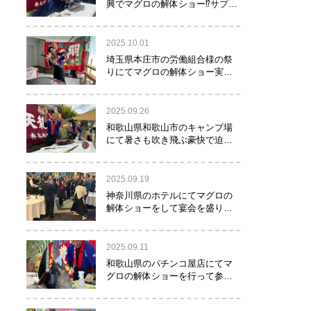
興でマグロの解体ショー⁉サプラ
イズで約40㌔のマグロが登
場！！！
2025.10.01
埼玉県本庄市の労働組合様の祭
りにてマグロの解体ショー実施
しました！
2025.09.26
和歌山県和歌山市のキャンプ場
にて暑さも吹き飛ぶ豪快で迫力
満点のマグロの解体ショー実施
しました。
2025.09.19
神奈川県のホテルにてマグロの
解体ショーをして宴会を盛り上
げるお手伝いをさせて頂きまし
た。
2025.09.11
和歌山県のパチンコ屋店にてマ
グロの解体ショーを行って参り
ました。