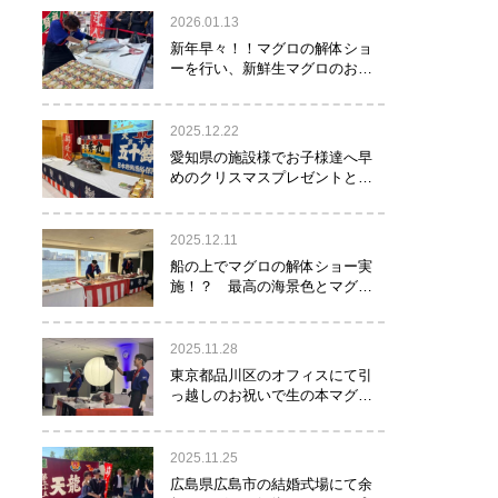
2026.01.13
新年早々！！マグロの解体ショ
ーを行い、新鮮生マグロのお寿
司をお年玉として皆様にお振る
舞い！！！
2025.12.22
愛知県の施設様でお子様達へ早
めのクリスマスプレゼントとし
てマグロの解体ショーを実
施！？
2025.12.11
船の上でマグロの解体ショー実
施！？ 最高の海景色とマグロ
のコラボレーション！！！
2025.11.28
東京都品川区のオフィスにて引
っ越しのお祝いで生の本マグロ
約40㌔をお持ちし、マグロの解
体ショーを行いお祝いしてまい
りました
2025.11.25
広島県広島市の結婚式場にて余