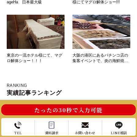
ageHa 日本最大級
様にてマグロ解体ショー!!!
東京の一流ホテル様にて、マグ
大阪の港区にあるパチンコ店の
ロ解体ショー！！！
集客イベントで、炎の海鮮焼き
実施！！！
RANKING
実績記事ランキング
たったの30秒で入力可能
1
2
お電話はこちら
お問い合わせ
TEL
資料請求
お問い合わせ
LINE相談