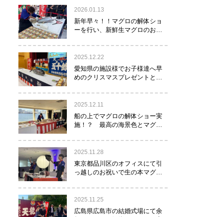
2026.01.13
新年早々！！マグロの解体ショ
ーを行い、新鮮生マグロのお寿
司をお年玉として皆様にお振る
舞い！！！
2025.12.22
愛知県の施設様でお子様達へ早
めのクリスマスプレゼントとし
てマグロの解体ショーを実
施！？
2025.12.11
船の上でマグロの解体ショー実
施！？ 最高の海景色とマグロ
のコラボレーション！！！
2025.11.28
東京都品川区のオフィスにて引
っ越しのお祝いで生の本マグロ
約40㌔をお持ちし、マグロの解
体ショーを行いお祝いしてまい
りました
2025.11.25
広島県広島市の結婚式場にて余