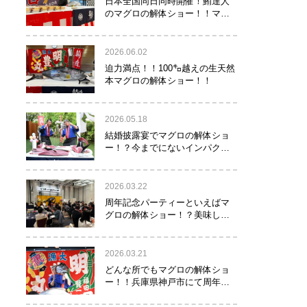
日本全国同日同時開催！鮪達人
のマグロの解体ショー！！マグ
ロでツナがる♡
2026.06.02
迫力満点！！100㌔越えの生天然
本マグロの解体ショー！！
2026.05.18
結婚披露宴でマグロの解体ショ
ー！？今までにないインパクト
でゲストを驚かせたい方へオス
スメ！！
2026.03.22
周年記念パーティーといえばマ
グロの解体ショー！？美味し
い！楽しい！縁起がいい！
2026.03.21
どんな所でもマグロの解体ショ
ー！！兵庫県神戸市にて周年記
念でマグロの解体ショーを行っ
て参りました！！