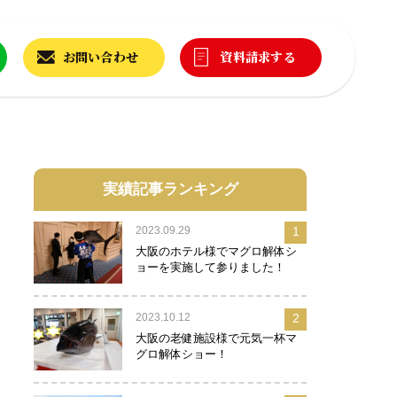
お問い合わせ
資料請求する
実績記事ランキング
2023.09.29
1
大阪のホテル様でマグロ解体シ
ョーを実施して参りました！
2023.10.12
2
大阪の老健施設様で元気一杯マ
グロ解体ショー！