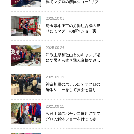
興でマグロの解体ショー⁉サプラ
イズで約40㌔のマグロが登
場！！！
2025.10.01
埼玉県本庄市の労働組合様の祭
りにてマグロの解体ショー実施
しました！
2025.09.26
和歌山県和歌山市のキャンプ場
にて暑さも吹き飛ぶ豪快で迫力
満点のマグロの解体ショー実施
しました。
2025.09.19
神奈川県のホテルにてマグロの
解体ショーをして宴会を盛り上
げるお手伝いをさせて頂きまし
た。
2025.09.11
和歌山県のパチンコ屋店にてマ
グロの解体ショーを行って参り
ました。