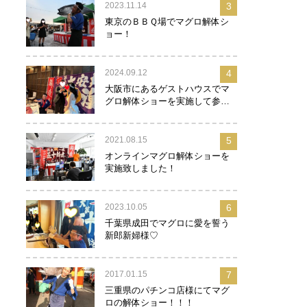
2023.11.14
3
東京のＢＢＱ場でマグロ解体シ
ョー！
2024.09.12
4
大阪市にあるゲストハウスでマ
グロ解体ショーを実施して参り
ました！
2021.08.15
5
オンラインマグロ解体ショーを
実施致しました！
2023.10.05
6
千葉県成田でマグロに愛を誓う
新郎新婦様♡
2017.01.15
7
三重県のパチンコ店様にてマグ
ロの解体ショー！！！