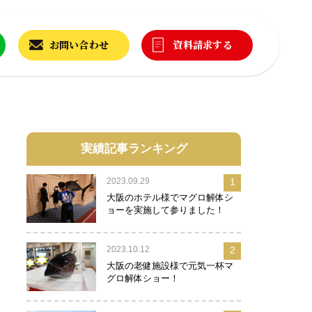
お問い合わせ
資料請求する
実績記事ランキング
2023.09.29
1
大阪のホテル様でマグロ解体シ
ョーを実施して参りました！
2023.10.12
2
大阪の老健施設様で元気一杯マ
グロ解体ショー！