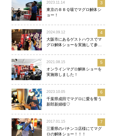
2023.11.14
3
東京のＢＢＱ場でマグロ解体シ
ョー！
2024.09.12
4
大阪市にあるゲストハウスでマ
グロ解体ショーを実施して参り
ました！
2021.08.15
5
オンラインマグロ解体ショーを
実施致しました！
2023.10.05
6
千葉県成田でマグロに愛を誓う
新郎新婦様♡
2017.01.15
7
三重県のパチンコ店様にてマグ
ロの解体ショー！！！