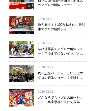
日本全国同日同時開催！鮪達人
のマグロの解体ショー！！マグ
ロでツナがる♡
2026.06.02
迫力満点！！100㌔越えの生天然
本マグロの解体ショー！！
2026.05.18
結婚披露宴でマグロの解体ショ
ー！？今までにないインパクト
でゲストを驚かせたい方へオス
スメ！！
2026.03.22
周年記念パーティーといえばマ
グロの解体ショー！？美味し
い！楽しい！縁起がいい！
2026.03.21
どんな所でもマグロの解体ショ
ー！！兵庫県神戸市にて周年記
念でマグロの解体ショーを行っ
て参りました！！