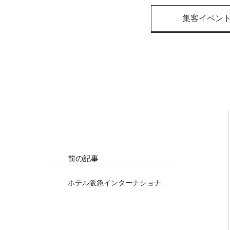
集客イベン
前の記事
ホテル阪急インターナショナル
様にてマグロ解体ショー!!!