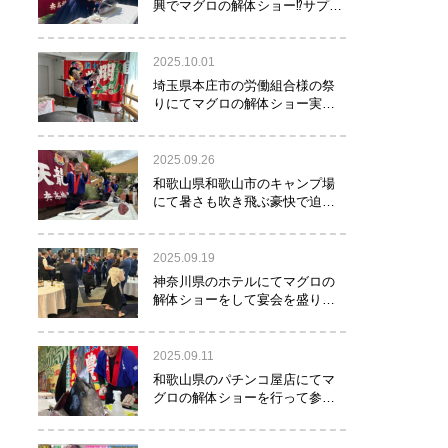
興でマグロの解体ショー⁉サプラ
イズで約40㌔のマグロが登
場！！！
2025.10.01
埼玉県本庄市の労働組合様の祭
りにてマグロの解体ショー実施
しました！
2025.09.26
和歌山県和歌山市のキャンプ場
にて暑さも吹き飛ぶ豪快で迫力
満点のマグロの解体ショー実施
しました。
2025.09.19
神奈川県のホテルにてマグロの
解体ショーをして宴会を盛り上
げるお手伝いをさせて頂きまし
た。
2025.09.11
和歌山県のパチンコ屋店にてマ
グロの解体ショーを行って参り
ました。