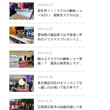
2026.01.13
新年早々！！マグロの解体ショ
ーを行い、新鮮生マグロのお寿
司をお年玉として皆様にお振る
舞い！！！
2025.12.22
愛知県の施設様でお子様達へ早
めのクリスマスプレゼントとし
てマグロの解体ショーを実
施！？
2025.12.11
船の上でマグロの解体ショー実
施！？ 最高の海景色とマグロ
のコラボレーション！！！
2025.11.28
東京都品川区のオフィスにて引
っ越しのお祝いで生の本マグロ
約40㌔をお持ちし、マグロの解
体ショーを行いお祝いしてまい
りました
2025.11.25
広島県広島市の結婚式場にて余