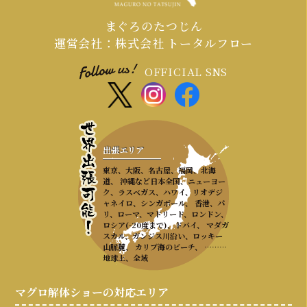
まぐろのたつじん
運営会社：株式会社 トータルフロー
OFFICIAL SNS
出張エリア
東京、大阪、名古屋、福岡、北海
道、 沖縄など日本全国、ニューヨー
ク、ラスベガス、ハワイ、リオデジ
ャネイロ、シンガポール、 香港、パ
リ、ローマ、マドリード、ロンドン、
ロシア(-20度まで)、ドバイ、 マダガ
スカル、ガンジス川沿い、ロッキー
山脈麓、 カリブ海のビーチ、 ………
地球上、全域
マグロ解体ショーの対応エリア