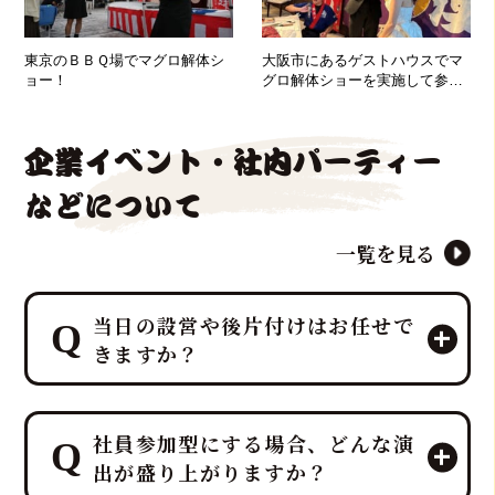
東京のＢＢＱ場でマグロ解体シ
大阪市にあるゲストハウスでマ
ョー！
グロ解体ショーを実施して参り
ました！
企業イベント・社内パーティー
などについて
一覧を見る
当日の設営や後片付けはお任せで
きますか？
はい、すべて「鮪達人」にお任せくだ
社員参加型にする場合、どんな演
さい！ 幹事様や会場スタッフ様のお手
出が盛り上がりますか？
間は最小限に抑え、イベントに集中し