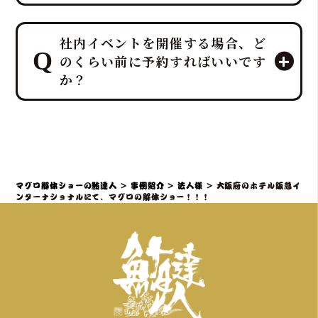
ていただける万全のサポート体制で臨
みます。
プロのMCと、効果的なBGM・音響で
ホテルレベルのおもてなしをコンセプ
社内イベントを開催する場合、ど
一体感のあるエンタメショーとなり、
トにしており、企画・演出だけでな
のくらい前に予約すればいいです
大迫力の40キロ以上の「マグロ解体シ
く、設営から撤収まで全てを対応させ
か？
ョー」や新鮮な部位の「最高の食体
ていただきます。
験」レポートなどを通じて、会場の話
題性と盛り上がりを最大化できます。
社内イベントでマグロ解体ショーをご
検討の場合、理想としては開催予定日
の3ヶ月～1ヶ月前までにご相談・仮予
約いただくことを推奨しております。
マグロ解体ショーの鮪達人
>
事例紹介
>
法人様
>
大阪府のホテル阪急イ
特に、大規模なイベントや、忘年会・
ンターナショナルにて、マグロの解体ショー！！！
新年会・歓送迎会などの繁忙期（11月
～4月頃）は、職人やマグロの仕入れ、
会場の調整が集中するため、お早めの
ご連絡が必須となります。