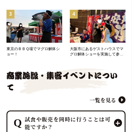
3
4
東京のＢＢＱ場でマグロ解体シ
大阪市にあるゲストハウスでマ
ョー！
グロ解体ショーを実施して参り
ました！
商業施設・集客イベントについ
て
一覧を見る
試食や販売を同時に行うことは可
能ですか？