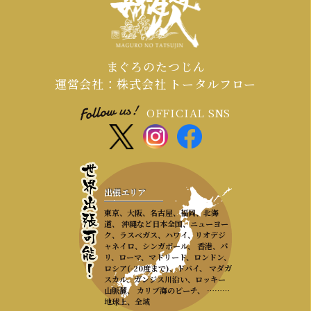
カタルシスを提供することがです。
まぐろのたつじん
運営会社：株式会社 トータルフロー
OFFICIAL SNS
出張エリア
東京、大阪、名古屋、福岡、北海
道、 沖縄など日本全国、ニューヨー
ク、ラスベガス、ハワイ、リオデジ
ャネイロ、シンガポール、 香港、パ
リ、ローマ、マドリード、ロンドン、
ロシア(-20度まで)、ドバイ、 マダガ
スカル、ガンジス川沿い、ロッキー
山脈麓、 カリブ海のビーチ、 ………
地球上、全域