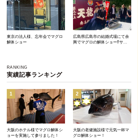
東京の法人様、忘年会でマグロ
広島県広島市の結婚式場にて余
解体ショー
興でマグロの解体ショー⁉サプ
ライズで約40㌔のマグロが登
場！！！
RANKING
実績記事ランキング
1
2
大阪のホテル様でマグロ解体シ
大阪の老健施設様で元気一杯マ
ョーを実施して参りました！
グロ解体ショー！