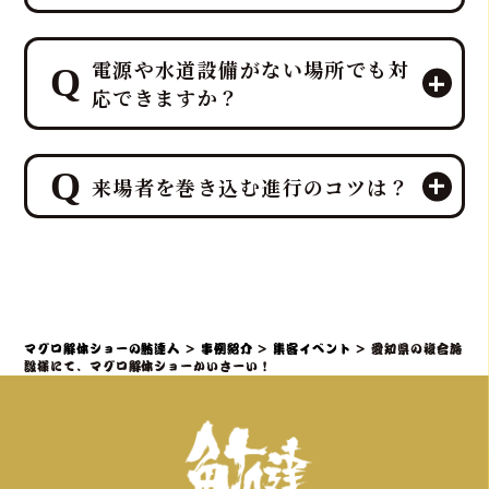
エンターテイメントとして楽しんでい
電源や水道設備がない場所でも対
ただいた後、その場で最高の贅沢を味
応できますか？
わう「試食」と、イベント後の楽しみ
を提供する「販売」を同時に行うこと
が可能です。
ご安心ください。出張ケータリング日
特に集客イベントや法人宴会では、こ
来場者を巻き込む進行のコツは？
本一、ケータリング部門実績No.1を誇
の「試食＆販売」の組み合わせが、イ
るプロ集団である鮪達人は、電源や水
ベント効果を最大化するプロの演出
道設備がない環境でも、そのノウハウ
来場者を巻き込む進行の最大のコツ
力・ノウハウとなります
により、屋内・屋外を問わず、迫力満
は、「参加することで特別な体験と贅
点のマグロ解体ショーと贅沢なマグロ
沢が得られる」と感じていただき、マ
料理の提供を可能にし、様々な環境で
グロ解体ショーを全員参加型のエンタ
マグロ解体ショーの鮪達人
>
事例紹介
>
集客イベント
>
愛知県の複合施
の実施実績があります。
ーテイメントとして昇華させるプロの
設様にて、マグロ解体ショーかいさーい！
演出力・ノウハウを持ち、「プロロー
グ＆サプライズ入場」で期待感を高
め、「共同作業と写真映え」で誰もが
主役になり、「ライブで食す」最高の