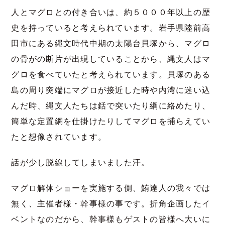
人とマグロとの付き合いは、約５０００年以上の歴
史を持っていると考えられています。岩手県陸前高
田市にある縄文時代中期の太陽台貝塚から、マグロ
の骨がの断片が出現していることから、縄文人はマ
グロを食べていたと考えられています。貝塚のある
島の周り突端にマグロが接近した時や内湾に迷い込
んだ時、縄文人たちは銛で突いたり綱に絡めたり、
簡単な定置網を仕掛けたりしてマグロを捕らえてい
たと想像されています。
話が少し脱線してしまいました汗。
マグロ解体ショーを実施する側、鮪達人の我々では
無く、主催者様・幹事様の事です。折角企画したイ
ベントなのだから、幹事様もゲストの皆様へ大いに