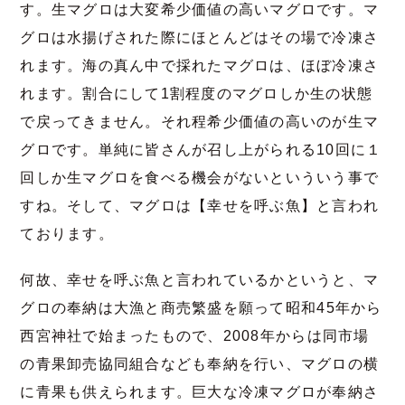
す。生マグロは大変希少価値の高いマグロです。マ
グロは水揚げされた際にほとんどはその場で冷凍さ
れます。海の真ん中で採れたマグロは、ほぼ冷凍さ
れます。割合にして1割程度のマグロしか生の状態
で戻ってきません。それ程希少価値の高いのが生マ
グロです。単純に皆さんが召し上がられる10回に１
回しか生マグロを食べる機会がないといういう事で
すね。そして、マグロは【幸せを呼ぶ魚】と言われ
ております。
何故、幸せを呼ぶ魚と言われているかというと、マ
グロの奉納は大漁と商売繁盛を願って昭和
45
年から
西宮神社で始まったもので、
2008
年からは同市場
の青果卸売協同組合なども奉納を行い、マグロの横
に青果も供えられます。巨大な冷凍マグロが奉納さ