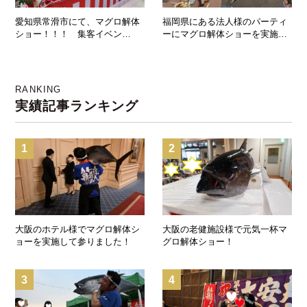
愛知県常滑市にて、マグロ解体
福岡県にある法人様のパーティ
ショー！！！ 集客イベン
ーにマグロ解体ショーを実施し
ト！！！
てまいりました！
RANKING
実績記事ランキング
1
2
大阪のホテル様でマグロ解体シ
大阪の老健施設様で元気一杯マ
ョーを実施して参りました！
グロ解体ショー！
3
4