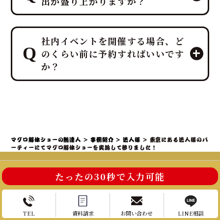
出が盛り上がりますか？
間は最小限に抑え、イベントに集中し
ていただける万全のサポート体制で臨
みます。
プロのMCと、効果的なBGM・音響で
ホテルレベルのおもてなしをコンセプ
社内イベントを開催する場合、ど
一体感のあるエンタメショーとなり、
トにしており、企画・演出だけでな
のくらい前に予約すればいいです
大迫力の40キロ以上の「マグロ解体シ
く、設営から撤収まで全てを対応させ
か？
ョー」や新鮮な部位の「最高の食体
ていただきます。
験」レポートなどを通じて、会場の話
題性と盛り上がりを最大化できます。
社内イベントでマグロ解体ショーをご
検討の場合、理想としては開催予定日
の3ヶ月～1ヶ月前までにご相談・仮予
約いただくことを推奨しております。
マグロ解体ショーの鮪達人
>
事例紹介
>
法人様
>
東京にある法人様のパ
特に、大規模なイベントや、忘年会・
ーティーにてマグロ解体ショーを実施して参りました！
新年会・歓送迎会などの繁忙期（11月
～4月頃）は、職人やマグロの仕入れ、
たったの30秒で入力可能
会場の調整が集中するため、お早めの
ご連絡が必須となります。
お電話はこちら
お問い合わせ
TEL
資料請求
お問い合わせ
LINE相談