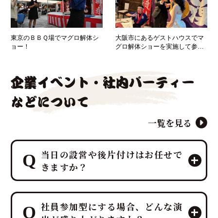
東京のＢＢＱ場でマグロ解体シ
大阪市にあるゲストハウスでマ
ョー！
グロ解体ショーを実施して参り
ました！
企業イベント・社内パーティー
などについて
一覧を見る
当日の設営や後片付けはお任せで
きますか？
はい、すべて「鮪達人」にお任せくだ
社員参加型にする場合、どんな演
さい！ 幹事様や会場スタッフ様のお手