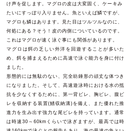
け声を促します。マグロの皮は大変固く、ケーキみ
たいにすっぽり入りません。魚といえば鱗ですが、
マグロも鱗はあります。見た目はツルツルなのに、
何処にある？そう！皮の内側についているのです。
これはマグロが速く泳ぐ事にも関係があります。
マグロは餌の乏しい外洋を回遊することが多いた
め、餌を捕まえるために高速で泳ぐ能力を身に付け
ました。
形態的には無駄のない、完全紡錘形の頑丈な体つき
になりました。そして、高速遊泳時における水の抵
抗を少なくするために、第一背ビレ、胸ビレ、腹ビ
レを収納する装置
(
鰭収納溝
)
を備え、また優れた推
進力を生み出す強力な尾ビレを持っています。通常
は時速
30
～
60km
くらいで泳ぎますが、最高では時
速
160km
で泳ぐとの報告もあり、海の最速の魚とい