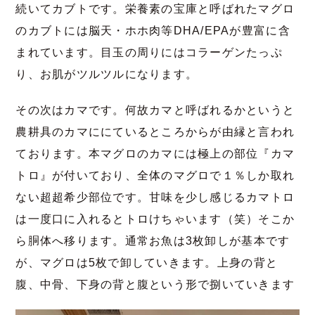
続いてカブトです。栄養素の宝庫と呼ばれたマグロ
のカブトには脳天・ホホ肉等DHA/EPAが豊富に含
まれています。目玉の周りにはコラーゲンたっぷ
り、お肌がツルツルになります。
その次はカマです。何故カマと呼ばれるかというと
農耕具のカマににているところからが由縁と言われ
ております。本マグロのカマには極上の部位『カマ
トロ』が付いており、全体のマグロで１％しか取れ
ない超超希少部位です。甘味を少し感じるカマトロ
は一度口に入れるとトロけちゃいます（笑）そこか
ら胴体へ移ります。通常お魚は
3
枚卸しが基本です
が、マグロは
5
枚で卸していきます。上身の背と
腹、中骨、下身の背と腹という形で捌いていきます