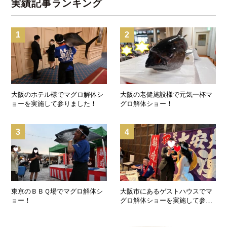
実績記事ランキング
1
2
大阪のホテル様でマグロ解体シ
大阪の老健施設様で元気一杯マ
ョーを実施して参りました！
グロ解体ショー！
3
4
東京のＢＢＱ場でマグロ解体シ
大阪市にあるゲストハウスでマ
ョー！
グロ解体ショーを実施して参り
ました！