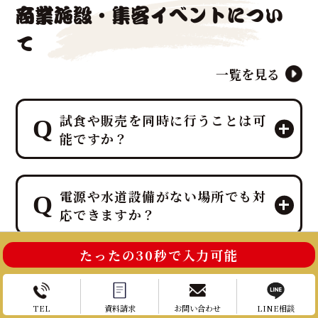
商業施設・集客イベントについ
て
一覧を見る
試食や販売を同時に行うことは可
能ですか？
エンターテイメントとして楽しんでい
電源や水道設備がない場所でも対
ただいた後、その場で最高の贅沢を味
応できますか？
わう「試食」と、イベント後の楽しみ
を提供する「販売」を同時に行うこと
が可能です。
たったの30秒で入力可能
ご安心ください。出張ケータリング日
特に集客イベントや法人宴会では、こ
来場者を巻き込む進行のコツは？
本一、ケータリング部門実績No.1を誇
の「試食＆販売」の組み合わせが、イ
るプロ集団である鮪達人は、電源や水
お電話はこちら
お問い合わせ
ベント効果を最大化するプロの演出
道設備がない環境でも、そのノウハウ
TEL
資料請求
お問い合わせ
LINE相談
来場者を巻き込む進行の最大のコツ