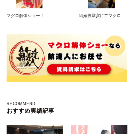
マグロ解体ショー！ 静
結婚披露宴にてマグロ解
岡にて！！！もう今年で
体ショー！！in大阪ホテ
５年目のお付き合いをい
ル
ただきます法人様です
RECOMMEND
おすすめ実績記事