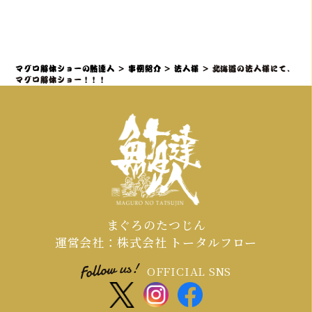
題性と盛り上がりを最大化できます。
社内イベントでマグロ解体ショーをご
検討の場合、理想としては開催予定日
の3ヶ月～1ヶ月前までにご相談・仮予
約いただくことを推奨しております。
マグロ解体ショーの鮪達人
>
事例紹介
>
法人様
>
北海道の法人様にて、
特に、大規模なイベントや、忘年会・
マグロ解体ショー！！！
新年会・歓送迎会などの繁忙期（11月
～4月頃）は、職人やマグロの仕入れ、
会場の調整が集中するため、お早めの
ご連絡が必須となります。
まぐろのたつじん
運営会社：株式会社 トータルフロー
OFFICIAL SNS