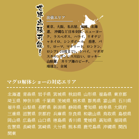
出張エリア
東京、大阪、名古屋、福岡、北海
道、 沖縄など日本全国、ニューヨー
ク、ラスベガス、ハワイ、リオデジ
ャネイロ、シンガポール、 香港、パ
リ、ローマ、マドリード、ロンドン、
ロシア(-20度まで)、ドバイ、 マダガ
スカル、ガンジス川沿い、ロッキー
山脈麓、 カリブ海のビーチ、 ………
地球上、全域
マグロ解体ショーの対応エリア
北海道
青森県
岩手県
宮城県
秋田県
山形県
福島県
東京都
埼玉県
神奈川県
千葉県
茨城県
栃木県
群馬県
富山県
石川県
福井県
山梨県
長野県
新潟県
静岡県
愛知県
岐阜県
大阪府
三重県
滋賀県
京都府
兵庫県
奈良県
和歌山県
鳥取県
島根県
岡山県
広島県
山口県
徳島県
香川県
愛媛県
高知県
福岡県
佐賀県
長崎県
宮崎県
大分県
熊本県
鹿児島県
沖縄県
関西
関東