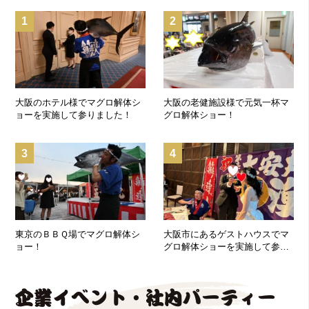
1
2
大阪のホテル様でマグロ解体シ
大阪の老健施設様で元気一杯マ
ョーを実施して参りました！
グロ解体ショー！
3
4
東京のＢＢＱ場でマグロ解体シ
大阪市にあるゲストハウスでマ
ョー！
グロ解体ショーを実施して参り
ました！
企業イベント・社内パーティー