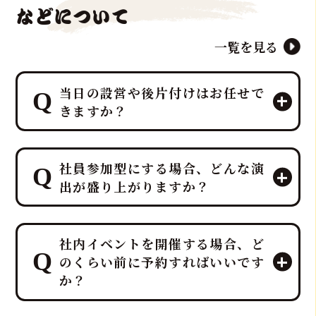
などについて
一覧を見る
当日の設営や後片付けはお任せで
きますか？
はい、すべて「鮪達人」にお任せくだ
社員参加型にする場合、どんな演
さい！ 幹事様や会場スタッフ様のお手
出が盛り上がりますか？
間は最小限に抑え、イベントに集中し
ていただける万全のサポート体制で臨
みます。
プロのMCと、効果的なBGM・音響で
ホテルレベルのおもてなしをコンセプ
社内イベントを開催する場合、ど
一体感のあるエンタメショーとなり、
トにしており、企画・演出だけでな
のくらい前に予約すればいいです
大迫力の40キロ以上の「マグロ解体シ
く、設営から撤収まで全てを対応させ
か？
ョー」や新鮮な部位の「最高の食体
ていただきます。
験」レポートなどを通じて、会場の話