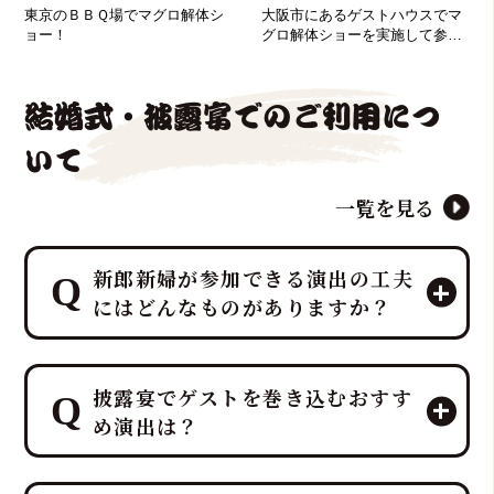
東京のＢＢＱ場でマグロ解体シ
大阪市にあるゲストハウスでマ
ョー！
グロ解体ショーを実施して参り
ました！
結婚式・披露宴でのご利用につ
いて
一覧を見る
新郎新婦が参加できる演出の工夫
にはどんなものがありますか？
マグロ解体ショーのパイオニア「鮪達
披露宴でゲストを巻き込むおすす
人」は、「幸せを呼ぶ魚」マグロを最
め演出は？
大限に活かし、マグロ入刀式や「愛の
マグロバイト」などの特別なゲスト参
加型演出を、ホテルレベルのプロの演
鮪達人では、40kg以上の生マグロの入