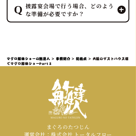
出力とノウハウで司会者・プランナー
披露宴会場で行う場合、どのよう
刀や記念撮影タイムなど、ゲスト参加
と連携し、お二人の門出を完璧にサポ
な準備が必要ですか？
型の贅沢でエンターテイメント性の高
ートします。
いサプライズ演出を、ホテルレベルの
おもてなしを熟知したプロのディレク
鮪達人のマグロ解体ショーは、「幸せ
ターが司会者やプランナーと連携し、
を呼ぶ魚」として縁起の良いサプライ
スムーズかつ感動的に実現すること
ズ演出であり、結婚披露宴でも非常に
で、「こんな結婚式は初めて！」と言
人気です。出張ケータリング日本一の
マグロ解体ショーの鮪達人
>
事例紹介
>
結婚式
>
大阪のゲストハウス様
われるような特別な体験を提供しま
実績を持つ私たちが、会場となるホテ
でマグロ解体ショーPart２
す。
ルや式場との連携も含め、スムーズな準
備をサポートいたしますのでご安心く
ださい。
まぐろのたつじん
運営会社：株式会社 トータルフロー