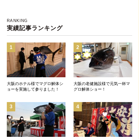
実施してまいりました
RANKING
実績記事ランキング
1
2
大阪のホテル様でマグロ解体シ
大阪の老健施設様で元気一杯マ
ョーを実施して参りました！
グロ解体ショー！
3
4