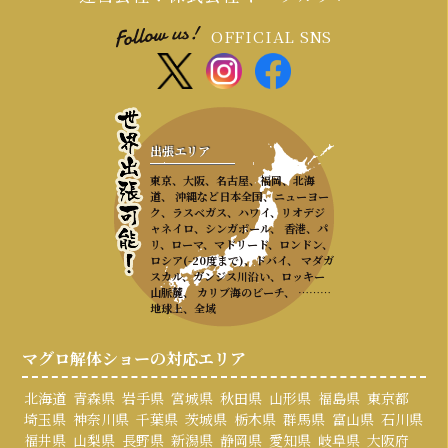
OFFICIAL SNS
出張エリア
東京、大阪、名古屋、福岡、北海
道、 沖縄など日本全国、ニューヨー
ク、ラスベガス、ハワイ、リオデジ
ャネイロ、シンガポール、 香港、パ
リ、ローマ、マドリード、ロンドン、
ロシア(-20度まで)、ドバイ、 マダガ
スカル、ガンジス川沿い、ロッキー
山脈麓、 カリブ海のビーチ、 ………
地球上、全域
マグロ解体ショーの対応エリア
北海道
青森県
岩手県
宮城県
秋田県
山形県
福島県
東京都
埼玉県
神奈川県
千葉県
茨城県
栃木県
群馬県
富山県
石川県
福井県
山梨県
長野県
新潟県
静岡県
愛知県
岐阜県
大阪府