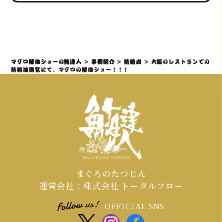
ートします。
いサプライズ演出を、ホテルレベルの
おもてなしを熟知したプロのディレク
鮪達人のマグロ解体ショーは、「幸せ
ターが司会者やプランナーと連携し、
を呼ぶ魚」として縁起の良いサプライ
スムーズかつ感動的に実現すること
ズ演出であり、結婚披露宴でも非常に
で、「こんな結婚式は初めて！」と言
人気です。出張ケータリング日本一の
マグロ解体ショーの鮪達人
>
事例紹介
>
結婚式
>
大阪のレストランでの
われるような特別な体験を提供しま
実績を持つ私たちが、会場となるホテ
結婚披露宴にて、マグロの解体ショー！！！
す。
ルや式場との連携も含め、スムーズな準
備をサポートいたしますのでご安心く
ださい。
まぐろのたつじん
運営会社：株式会社 トータルフロー
OFFICIAL SNS