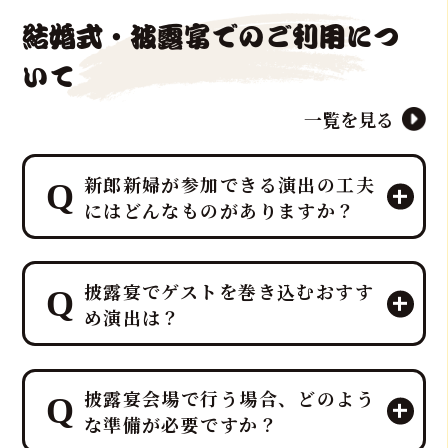
結婚式・披露宴でのご利用につ
いて
一覧を見る
新郎新婦が参加できる演出の工夫
にはどんなものがありますか？
マグロ解体ショーのパイオニア「鮪達
披露宴でゲストを巻き込むおすす
人」は、「幸せを呼ぶ魚」マグロを最
め演出は？
大限に活かし、マグロ入刀式や「愛の
マグロバイト」などの特別なゲスト参
加型演出を、ホテルレベルのプロの演
鮪達人では、40kg以上の生マグロの入
出力とノウハウで司会者・プランナー
披露宴会場で行う場合、どのよう
刀や記念撮影タイムなど、ゲスト参加
と連携し、お二人の門出を完璧にサポ
な準備が必要ですか？
型の贅沢でエンターテイメント性の高