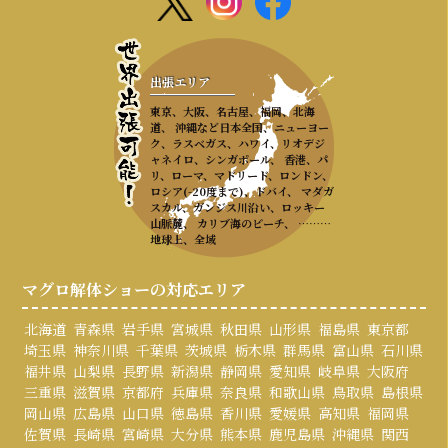
出張エリア
東京、大阪、名古屋、福岡、北海
道、 沖縄など日本全国、ニューヨー
ク、ラスベガス、ハワイ、リオデジ
ャネイロ、シンガポール、 香港、パ
リ、ローマ、マドリード、ロンドン、
ロシア(-20度まで)、ドバイ、 マダガ
スカル、ガンジス川沿い、ロッキー
山脈麓、 カリブ海のビーチ、 ………
地球上、全域
マグロ解体ショーの対応エリア
北海道
青森県
岩手県
宮城県
秋田県
山形県
福島県
東京都
埼玉県
神奈川県
千葉県
茨城県
栃木県
群馬県
富山県
石川県
福井県
山梨県
長野県
新潟県
静岡県
愛知県
岐阜県
大阪府
三重県
滋賀県
京都府
兵庫県
奈良県
和歌山県
鳥取県
島根県
岡山県
広島県
山口県
徳島県
香川県
愛媛県
高知県
福岡県
佐賀県
長崎県
宮崎県
大分県
熊本県
鹿児島県
沖縄県
関西