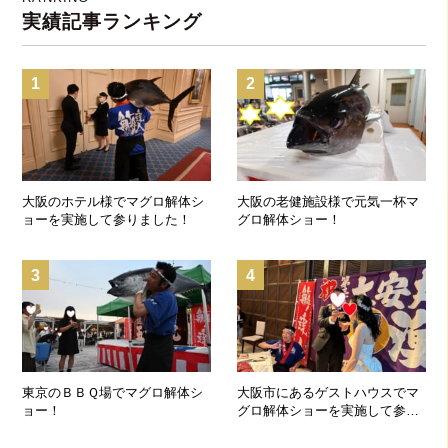
実績記事ランキング
1
2
大阪のホテル様でマグロ解体シ
大阪の老健施設様で元気一杯マ
ョーを実施して参りました！
グロ解体ショー！
3
4
東京のＢＢＱ場でマグロ解体シ
大阪市にあるゲストハウスでマ
ョー！
グロ解体ショーを実施して参り
ました！