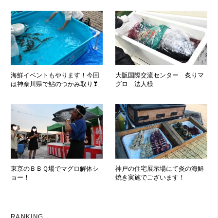
海鮮イベントもやります！今回
大阪国際交流センター 炙りマ
は神奈川県で鮎のつかみ取り❣
グロ 法人様
東京のＢＢＱ場でマグロ解体シ
神戸の住宅展示場にて炎の海鮮
ョー！
焼き実施でございます！
RANKING