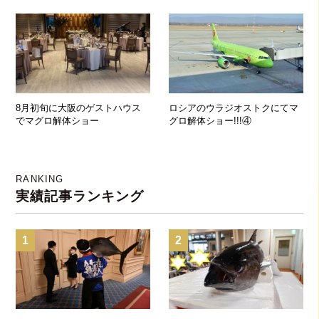
8月初旬に大阪のゲストハウス
ロシアのウラジオストクにてマ
でマグロ解体ショー
グロ解体ショー!!!④
RANKING
実績記事ランキング
1
2