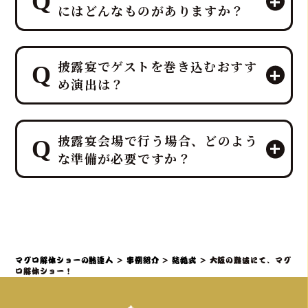
にはどんなものがありますか？
マグロ解体ショーのパイオニア「鮪達
披露宴でゲストを巻き込むおすす
人」は、「幸せを呼ぶ魚」マグロを最
め演出は？
大限に活かし、マグロ入刀式や「愛の
マグロバイト」などの特別なゲスト参
加型演出を、ホテルレベルのプロの演
鮪達人では、40kg以上の生マグロの入
出力とノウハウで司会者・プランナー
披露宴会場で行う場合、どのよう
刀や記念撮影タイムなど、ゲスト参加
と連携し、お二人の門出を完璧にサポ
な準備が必要ですか？
型の贅沢でエンターテイメント性の高
ートします。
いサプライズ演出を、ホテルレベルの
おもてなしを熟知したプロのディレク
鮪達人のマグロ解体ショーは、「幸せ
ターが司会者やプランナーと連携し、
を呼ぶ魚」として縁起の良いサプライ
スムーズかつ感動的に実現すること
ズ演出であり、結婚披露宴でも非常に
で、「こんな結婚式は初めて！」と言
人気です。出張ケータリング日本一の
マグロ解体ショーの鮪達人
>
事例紹介
>
結婚式
>
大阪の難波にて、マグ
われるような特別な体験を提供しま
実績を持つ私たちが、会場となるホテ
ロ解体ショー！
す。
ルや式場との連携も含め、スムーズな準
備をサポートいたしますのでご安心く