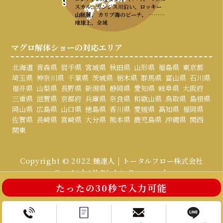
スカル、ガンジス川沿い、ロッキー
山脈麓、 カリブ海のビーチ、 ………
地球上、全域
マグロ解体ショーの対応エリア
北海道
青森県
岩手県
宮城県
秋田県
山形県
福島県
東京都
埼玉県
神奈川県
千葉県
茨城県
栃木県
群馬県
富山県
石川県
福井県
山梨県
長野県
新潟県
静岡県
愛知県
岐阜県
大阪府
三重県
滋賀県
京都府
兵庫県
奈良県
和歌山県
鳥取県
島根県
岡山県
広島県
山口県
徳島県
香川県
愛媛県
高知県
福岡県
佐賀県
長崎県
宮崎県
大分県
熊本県
鹿児島県
沖縄県
関西
関東
Copyright © 2022 鮪達人 | トータルフロー株式会社
Co., Ltd All Rights Reserved.
たったの30秒で入力可能
お電話はこちら
お問い合わせ