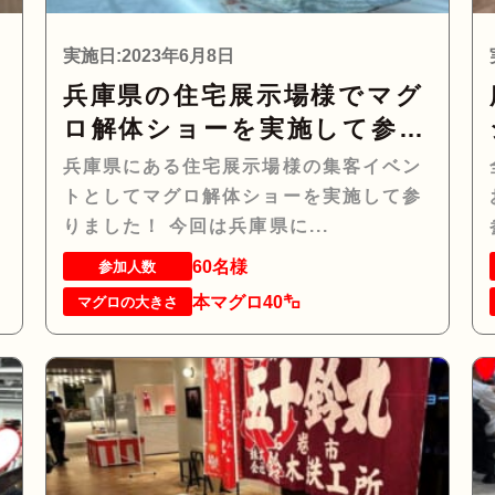
実施日:2023年6月8日
パ
兵庫県の住宅展示場様でマグ
を
ロ解体ショーを実施して参り
ました！
兵庫県にある住宅展示場様の集客イベン
地
トとしてマグロ解体ショーを実施して参
りました！ 今回は兵庫県に...
60名様
参加人数
本マグロ40㌔
マグロの大きさ