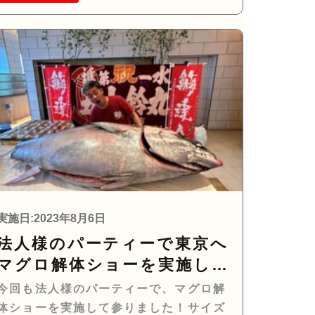
実施日:2023年8月6日
法人様のパーティーで東京へ
マグロ解体ショーを実施して
参りました！
今回も法人様のパーティーで、マグロ解
体ショーを実施して参りました！サイズ