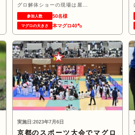
グロ解体ショーの現場は屋...
50名様
参加人数
本マグロ40㌔
マグロの大きさ
実施日:2023年7月6日
マ
京都のスポーツ大会でマグロ