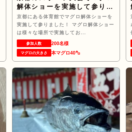
参
解体ショーを実施して参りま
した！
京都にある体育館でマグロ解体ショーを
実施して参りました！ マグロ解体ショー
は様々な場所で実施してお...
200名様
参加人数
本マグロ40㌔
マグロの大きさ