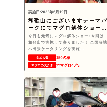
実施日:2023年6月19日
和歌山にございますテーマ
ークにてマグロ解体ショー
実施して参りました！
今日も元気にマグロ解体ショー♪今回は
和歌山で実施して参りました！ 全国各
へ出張ケータリングを実施...
150名様
参加人数
本マグロ40㌔
マグロの大きさ