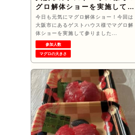
グロ解体ショーを実施して
りました！
今日も元気にマグロ解体ショー！今回は
大阪市にあるゲストハウス様でマグロ解
体ショーを実施して参りました...
参加人数
マグロの大きさ