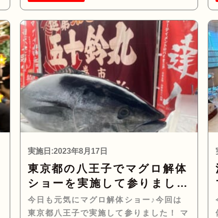
実施日:2023年8月17日
ウ
東京都の八王子でマグロ解体
実
ショーを実施して参りまし
た！
今日も元気にマグロ解体ショー♪今回は
東京都八王子で実施して参りました！ マ