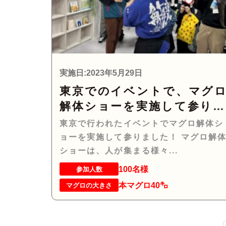
実施日:2023年5月29日
東京でのイベントで、マグ
解体ショーを実施して参り
した！
東京で行われたイベントでマグロ解体シ
ョーを実施して参りました！ マグロ解
ショーは、人が集まる様々...
100名様
参加人数
本マグロ40㌔
マグロの大きさ