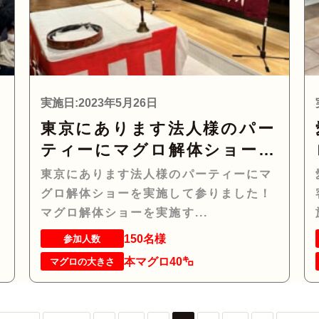
実施日:2023年5月26日
ロ
東京にあります法人様のパー
ま
ティーにマグロ解体ショーを
実施して参りました！
東京にあります法人様のパーティーにマ
体
グロ解体ショーを実施して参りました！
マグロ解体ショーを実施す...
150名様
参加人数
本マグロ40㌔
マグロの大きさ