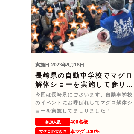
実施日:2023年9月18日
長崎県の自動車学校でマグロ
解体ショーを実施して参り
した！
今回は長崎県にございます、自動車学校
のイベントにお呼ばれしてマグロ解体シ
ョーを実施してましりました！...
400名様
参加人数
本マグロ40㌔
マグロの大きさ