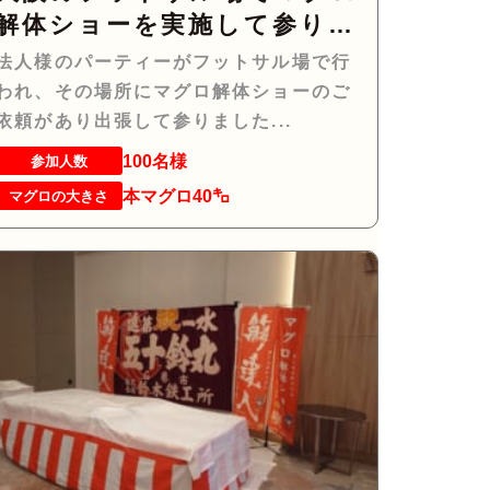
解体ショーを実施して参りま
した！
法人様のパーティーがフットサル場で行
われ、その場所にマグロ解体ショーのご
依頼があり出張して参りました...
100名様
参加人数
本マグロ40㌔
マグロの大きさ