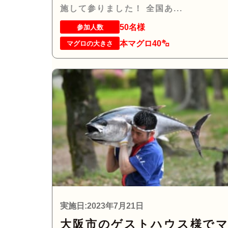
施して参りました！ 全国あ...
50名様
参加人数
本マグロ40㌔
マグロの大きさ
実施日:2023年7月21日
大阪市のゲストハウス様で