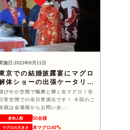
実施日:2023年9月11日
東京での結婚披露宴にマグロ
解体ショーの出張ケータリン
グに参りました！
煌びやか空間で颯爽と輝く生マグロ！非
日常空間での非日常演出です！ 今回のご
依頼は会場様からお問い合...
50名様
参加人数
本マグロ40㌔
マグロの大きさ