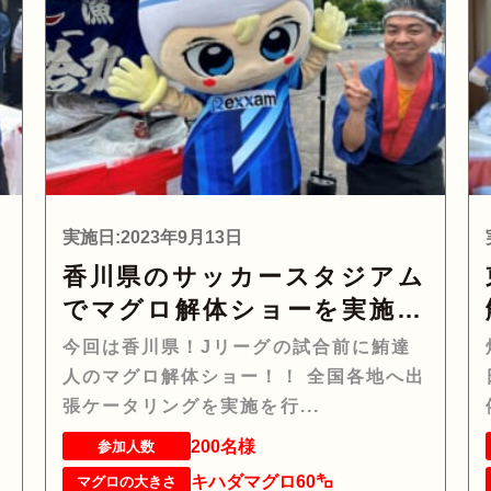
実施日:2023年9月13日
香川県のサッカースタジアム
ま
でマグロ解体ショーを実施し
て参りました！
今回は香川県！Jリーグの試合前に鮪達
人のマグロ解体ショー！！ 全国各地へ出
張ケータリングを実施を行...
200名様
参加人数
キハダマグロ60㌔
マグロの大きさ