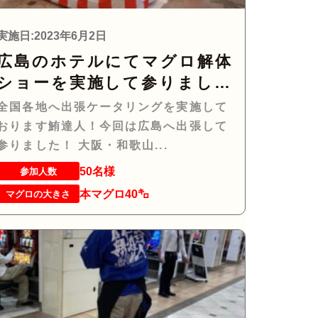
実施日:2023年6月2日
広島のホテルにてマグロ解体
ショーを実施して参りまし
た！
全国各地へ出張ケータリングを実施して
おります鮪達人！今回は広島へ出張して
参りました！ 大阪・和歌山...
50名様
参加人数
本マグロ40㌔
マグロの大きさ